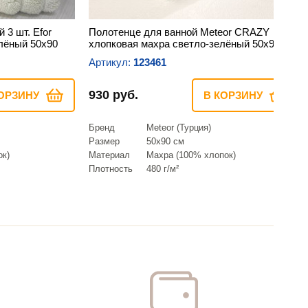
 3 шт. Efor
Полотенце для ванной Meteor CRAZY
лёный 50х90
хлопковая махра светло-зелёный 50х90
Артикул:
123461
930 руб.
ОРЗИНУ
В КОРЗИНУ
Бренд
Meteor (Турция)
Размер
50х90 см
ок)
Материал
Махра (100% хлопок)
Плотность
480 г/м²