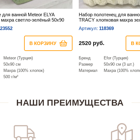
 для ванной Meteor ELYA
Набор полотенец для ванной
 махра светло-зелёный 50х90
TRACY хлопковая махра зе
23552
Артикул:
118369
2520 руб.
В КОРЗИНУ
В К
Meteor (Турция)
Бренд
Efor (Турция)
50х90 см
Размер
50х90 см (3 шт.)
Махра (100% хлопок)
Материал
Махра (100% хлоп
500 г/м²
НАШИ ПРЕИМУЩЕСТВА