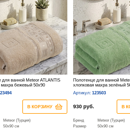
 для ванной Meteor ATLANTIS
Полотенце для ванной Mete
 махра бежевый 50х90
хлопковая махра зелёный 5
23494
Артикул:
123503
930 руб.
В КОРЗИНУ
В К
Meteor (Турция)
Бренд
Meteor (Турция)
50х90 см
Размер
50х90 см