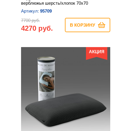
верблюжья шерсть/хлопок 70х70
Артикул:
95709
7700 руб.
В КОРЗИНУ
4270 руб.
АКЦИЯ