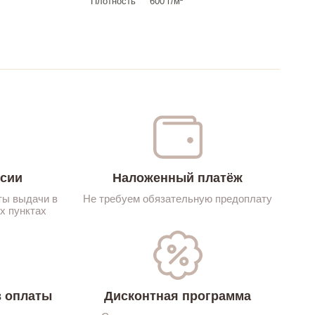
Плотность
600 г/м²
ссии
Наложенный платёж
ты выдачи в
Не требуем обязательную предоплату
х пунктах
 оплаты
Дисконтная программа