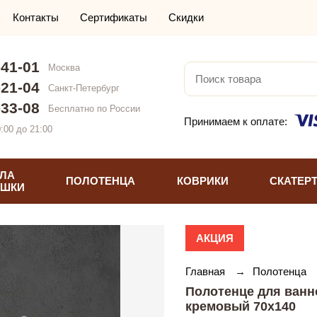
Контакты
Сертификаты
Скидки
-41-01
Москва
-21-04
Санкт-Петербург
-33-08
Бесплатно по России
Принимаем к оплате:
:00 до 21:00
ЛА
ПОЛОТЕНЦА
КОВРИКИ
СКАТЕР
УШКИ
АКЦИЯ
Главная
→
Полотенца
Полотенце для ванн
кремовый 70х140