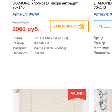
DIAMOND хлопковая махра антрацит
DIAMOND 
70х140
70х140
Артикул:
94740
Артикул:
9
4200 руб.
В КОРЗИНУ
УВЕДО
2960 руб.
Бренд
Бренд
Sofi De Marko (Россия)
Размер
Размер
70х140 см
Материал
Материал
Махра (100% хлопок)
Плотность
Плотность
550 г/м²
АКЦИЯ