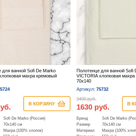
 для ванной Sofi De Marko
Полотенце для ванной Sofi 
хлопковая махра кремовый
VICTORIA хлопковая махра
70х140
5724
Артикул:
75732
3400 руб.
В КОРЗИНУ
В К
уб.
1630 руб.
Sofi De Marko (Россия)
Бренд
Sofi De Marko (Ро
70х140 см
Размер
70х140 см
Махра (100% хлопок)
Материал
Махра (100% хлоп