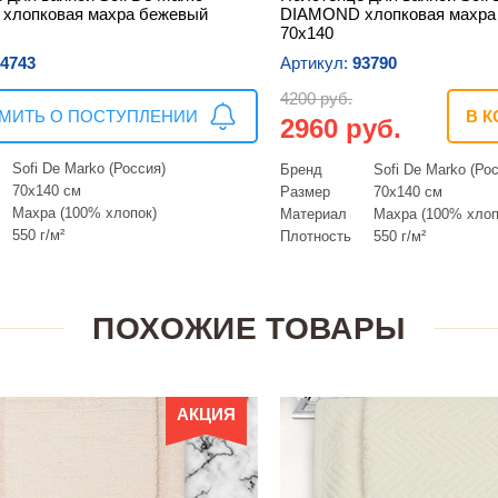
хлопковая махра бежевый
DIAMOND хлопковая махра
70х140
4743
Артикул:
93790
4200 руб.
МИТЬ О ПОСТУПЛЕНИИ
В К
2960 руб.
Sofi De Marko (Россия)
Бренд
Sofi De Marko (Ро
70х140 см
Размер
70х140 см
Махра (100% хлопок)
Материал
Махра (100% хлоп
550 г/м²
Плотность
550 г/м²
ПОХОЖИЕ ТОВАРЫ
АКЦИЯ