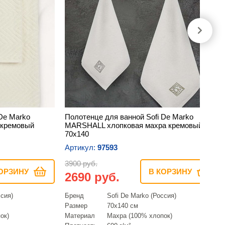
De Marko
Полотенце для ванной Sofi De Marko
 кремовый
MARSHALL хлопковая махра кремовый
70х140
Артикул:
97593
3900 руб.
ОРЗИНУ
В КОРЗИНУ
2690 руб.
ссия)
Бренд
Sofi De Marko (Россия)
Размер
70х140 см
ок)
Материал
Махра (100% хлопок)