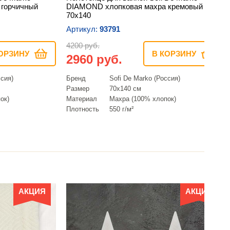
 горчичный
DIAMOND хлопковая махра кремовый
70х140
Артикул:
93791
4200 руб.
ОРЗИНУ
В КОРЗИНУ
2960 руб.
ссия)
Бренд
Sofi De Marko (Россия)
Размер
70х140 см
ок)
Материал
Махра (100% хлопок)
Плотность
550 г/м²
АКЦИЯ
АКЦИЯ