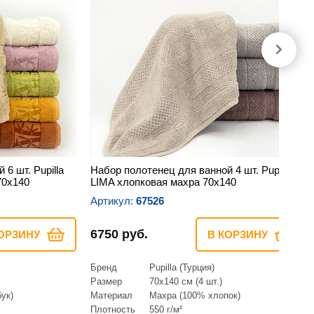
6 шт. Pupilla
Набор полотенец для ванной 4 шт. Pupilla
70х140
LIMA хлопковая махра 70х140
Артикул:
67526
6750 руб.
ОРЗИНУ
В КОРЗИНУ
Бренд
Pupilla (Турция)
Размер
70х140 см (4 шт.)
ук)
Материал
Махра (100% хлопок)
Плотность
550 г/м²