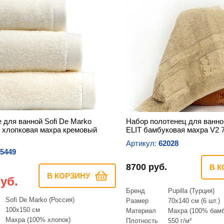
 для ванной Sofi De Marko
Набор полотенец для ванной 
хлопковая махра кремовый
ELIT бамбуковая махра V2 
Артикул:
62028
5449
8700 руб.
В К
В КОРЗИНУ
уб.
Бренд
Pupilla (Турция)
Sofi De Marko (Россия)
Размер
70х140 см (6 шт.)
100х150 см
Материал
Махра (100% бамб
Махра (100% хлопок)
Плотность
550 г/м²