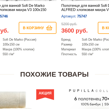
 для ванной Sofi De Marko
Полотенце для ванной Sofi 
опковая махра V3 100х150
ALFRED хлопковая махра V
5746
Артикул:
75747
5200 руб.
В КОРЗИНУ
В К
уб.
3600 руб.
Sofi De Marko (Россия)
Бренд
Sofi De Marko (Ро
100х150 см
Размер
100х150 см
Махра (100% хлопок)
Материал
Махра (100% хлоп
550 г/м²
Плотность
550 г/м²
ПОХОЖИЕ ТОВАРЫ
АКЦИЯ