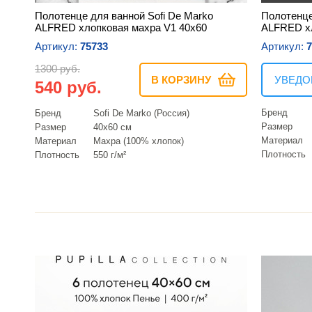
Полотенце для ванной Sofi De Marko
Полотенце
ALFRED хлопковая махра V1 40х60
ALFRED хл
Артикул:
75733
Артикул:
7
1300 руб.
В КОРЗИНУ
УВЕДО
540 руб.
Бренд
Бренд
Sofi De Marko (Россия)
Размер
Размер
40х60 см
Материал
Материал
Махра (100% хлопок)
Плотность
Плотность
550 г/м²