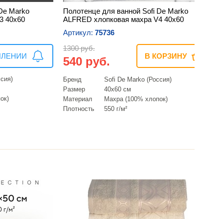
De Marko
Полотенце для ванной Sofi De Marko
3 40х60
ALFRED хлопковая махра V4 40х60
Артикул:
75736
1300 руб.
ПЛЕНИИ
В КОРЗИНУ
540 руб.
ссия)
Бренд
Sofi De Marko (Россия)
Размер
40х60 см
ок)
Материал
Махра (100% хлопок)
Плотность
550 г/м²