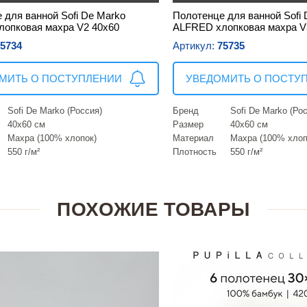
 для ванной Sofi De Marko
Полотенце для ванной Sofi 
опковая махра V2 40х60
ALFRED хлопковая махра V
5734
Артикул:
75735
МИТЬ О ПОСТУПЛЕНИИ
УВЕДОМИТЬ О ПОСТУ
Sofi De Marko (Россия)
Бренд
Sofi De Marko (Ро
40х60 см
Размер
40х60 см
Махра (100% хлопок)
Материал
Махра (100% хлоп
550 г/м²
Плотность
550 г/м²
ПОХОЖИЕ ТОВАРЫ