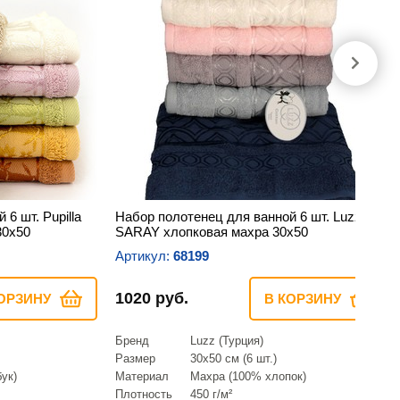
6 шт. Pupilla
Набор полотенец для ванной 6 шт. Luzz
30х50
SARAY хлопковая махра 30х50
Артикул:
68199
1020 руб.
ОРЗИНУ
В КОРЗИНУ
Бренд
Luzz (Турция)
Размер
30х50 см (6 шт.)
ук)
Материал
Махра (100% хлопок)
Плотность
450 г/м²