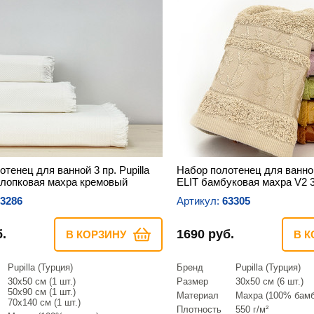
тенец для ванной 3 пр. Pupilla
Набор полотенец для ванной 
лопковая махра кремовый
ELIT бамбуковая махра V2 
3286
Артикул:
63305
.
1690 руб.
В КОРЗИНУ
В К
Pupilla (Турция)
Бренд
Pupilla (Турция)
30х50 см (1 шт.)
Размер
30х50 см (6 шт.)
50х90 см (1 шт.)
Материал
Махра (100% бамб
70х140 см (1 шт.)
Плотность
550 г/м²