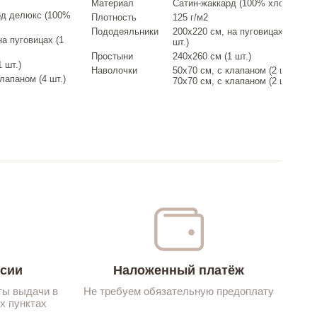
Материал
Сатин-жаккард (100% хлопок)
рд делюкс (100%
Плотность
125 г/м2
Пододеяльники
200х220 см, на пуговицах (1
на пуговицах (1
шт.)
Простыни
240х260 см (1 шт.)
 шт.)
Наволочки
50х70 см, с клапаном (2 шт.)
лапаном (4 шт.)
70х70 см, с клапаном (2 шт.)
ссии
Наложенный платёж
ты выдачи в
Не требуем обязательную предоплату
х пунктах