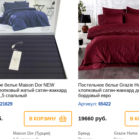
е белье Maison Dor NEW
Постельное белье Grazie 
опковый жатый сатин-жаккард
хлопковый сатин-жаккард 
1,5 спальный
бордовый евро
21629
Артикул:
65422
.
19660 руб.
В КОРЗИНУ
В К
Maison Dor (Турция)
Бренд
Grazie Home 