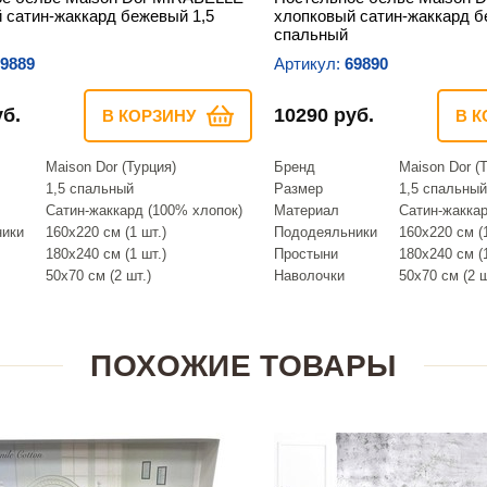
 сатин-жаккард бежевый 1,5
хлопковый сатин-жаккард б
спальный
9889
Артикул:
69890
уб.
10290 руб.
В КОРЗИНУ
В К
Maison Dor (Турция)
Бренд
Maison Dor (
1,5 спальный
Размер
1,5 спальный
Сатин-жаккард (100% хлопок)
Материал
Сатин-жаккар
ники
160х220 см (1 шт.)
Пододеяльники
160х220 см (1
180х240 см (1 шт.)
Простыни
180х240 см (1
50х70 см (2 шт.)
Наволочки
50х70 см (2 ш
ПОХОЖИЕ ТОВАРЫ