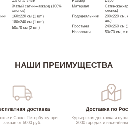
1,5 спальный
Размер
Евро
Жатый сатин-жаккард (100%
Материал
Сатин-жакка
хлопок)
хлопок)
ники
160х220 см (1 шт.)
Пододеяльники
200х220 см, 
шт.)
180х240 см (1 шт.)
Простыни
240х260 см (1
50х70 см (2 шт.)
Наволочки
50х70 см, с к
НАШИ ПРЕИМУЩЕСТВА
есплатная доставка
Доставка по Ро
скве и Санкт-Петербургу при
Курьерская доставка и пунк
заказе от 5000 руб.
3000 городах и населённы