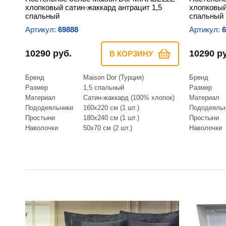
хлопковый сатин-жаккард антрацит 1,5
хлопковый
спальный
спальный
Артикул:
69888
Артикул:
6
10290 руб.
10290 р
В КОРЗИНУ
Бренд
Maison Dor (Турция)
Бренд
Размер
1,5 спальный
Размер
Материал
Сатин-жаккард (100% хлопок)
Материал
Пододеяльники
160х220 см (1 шт.)
Пододеяль
Простыни
180х240 см (1 шт.)
Простыни
Наволочки
50х70 см (2 шт.)
Наволочки