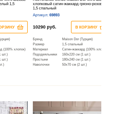
елый 1,5
хлопковый сатин-жаккард грязно-розовый
1,5 спальный
Артикул:
69893
10290 руб.
ОРЗИНУ
В КОРЗИНУ
Турция)
Бренд
Maison Dor (Турция)
Размер
1,5 спальный
д (100% хлопок)
Материал
Сатин-жаккард (100% хлопок)
 шт.)
Пододеяльники
160х220 см (1 шт.)
 шт.)
Простыни
180х240 см (1 шт.)
т.)
Наволочки
50х70 см (2 шт.)