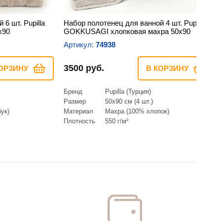
6 шт. Pupilla
Набор полотенец для ванной 4 шт. Pupilla
х90
GOKKUSAGI хлопковая махра 50х90
Артикул:
74938
3500 руб.
ОРЗИНУ
В КОРЗИНУ
Бренд
Pupilla (Турция)
Размер
50х90 см (4 шт.)
ук)
Материал
Махра (100% хлопок)
Плотность
550 г/м²