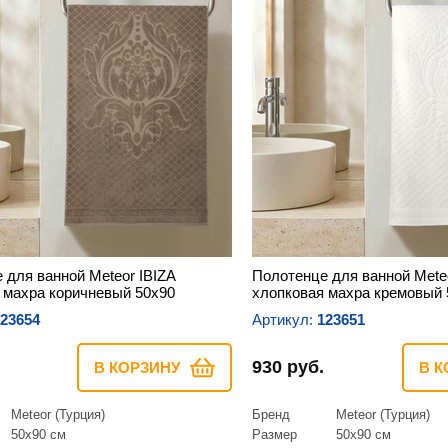
 для ванной Meteor IBIZA
Полотенце для ванной Meteo
 махра коричневый 50х90
хлопковая махра кремовый 
23654
Артикул:
123651
930 руб.
В КОРЗИНУ
В К
Meteor (Турция)
Бренд
Meteor (Турция)
50х90 см
Размер
50х90 см