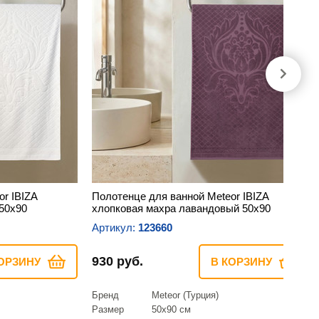
r IBIZA
Полотенце для ванной Meteor IBIZA
50х90
хлопковая махра лавандовый 50х90
Артикул:
123660
930 руб.
ОРЗИНУ
В КОРЗИНУ
Бренд
Meteor (Турция)
Размер
50х90 см