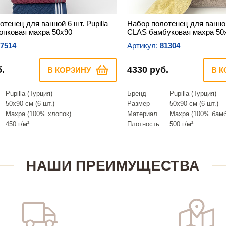
тенец для ванной 6 шт. Pupilla
Набор полотенец для ванной 
пковая махра 50х90
CLAS бамбуковая махра 50
7514
Артикул:
81304
.
4330 руб.
В КОРЗИНУ
В К
Pupilla (Турция)
Бренд
Pupilla (Турция)
50х90 см (6 шт.)
Размер
50х90 см (6 шт.)
Махра (100% хлопок)
Материал
Махра (100% бамб
450 г/м²
Плотность
500 г/м²
НАШИ ПРЕИМУЩЕСТВА