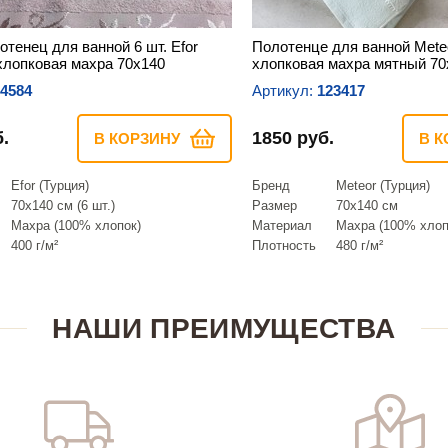
отенец для ванной 6 шт. Efor
Полотенце для ванной Mete
лопковая махра 70х140
хлопковая махра мятный 70
4584
Артикул:
123417
.
1850 руб.
В КОРЗИНУ
В К
Efor (Турция)
Бренд
Meteor (Турция)
70х140 см (6 шт.)
Размер
70х140 см
Махра (100% хлопок)
Материал
Махра (100% хлоп
400 г/м²
Плотность
480 г/м²
НАШИ ПРЕИМУЩЕСТВА