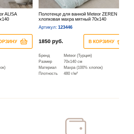
or ALISA
Полотенце для ванной Meteor ZEREN
х140
хлопковая махра мятный 70х140
Артикул:
123446
1850 руб.
ОРЗИНУ
В КОРЗИНУ
Бренд
Meteor (Турция)
Размер
70х140 см
ок)
Материал
Махра (100% хлопок)
Плотность
480 г/м²