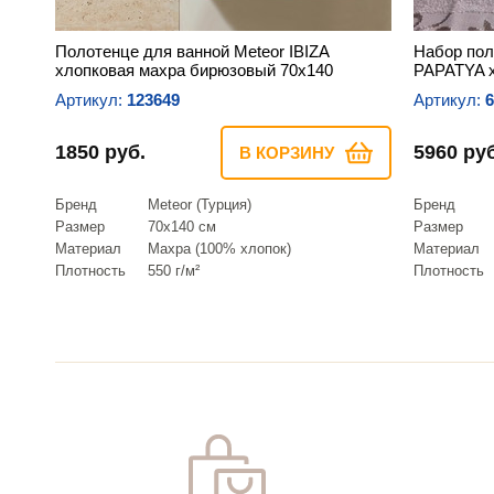
Полотенце для ванной Meteor IBIZA
Набор пол
хлопковая махра бирюзовый 70х140
PAPATYA х
Артикул:
123649
Артикул:
6
1850 руб.
5960 руб
В КОРЗИНУ
Бренд
Meteor (Турция)
Бренд
Размер
70х140 см
Размер
Материал
Махра (100% хлопок)
Материал
Плотность
550 г/м²
Плотность