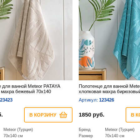
 для ванной Meteor PATAYA
Полотенце для ванной Mete
 махра бежевый 70х140
хлопковая махра бирюзовы
23423
Артикул:
123426
.
1850 руб.
В КОРЗИНУ
В К
Meteor (Турция)
Бренд
Meteor (Турция)
70х140 см
Размер
70х140 см