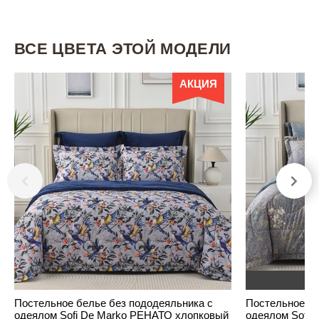
ВСЕ ЦВЕТА ЭТОЙ МОДЕЛИ
АКЦИЯ
Н
Постельное белье без пододеяльника с
Постельное бе
одеялом Sofi De Marko РЕНАТО хлопковый
одеялом Sofi 