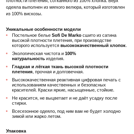
плотности плетения, сотканного из 100% хлопка. Верх
одеяла выполнен из мягкого велюра, который изготовлен
из 100% вискозы.
Уникальные особенности модели
Постельное белье
Sofi De Marko
сшито из сатина
высокой плотности плетения, при производстве
которого используется
высококачественный хлопок
.
Экологическая чистота и
100%
натуральность
изделия.
Гладкая и лёгкая ткань высокой плотности
плетения
, прочная и долговечная.
Высококачественная реактивная цифровая печать с
использованием качественных и безопасных
красителей. Краски яркие, насыщенные, стойкие.
Не красится, не выцветает и не даёт усадку после
стирки.
Всесезонное одеяло, под ним вам не будет холодно
зимой или жарко летом.
Упаковка