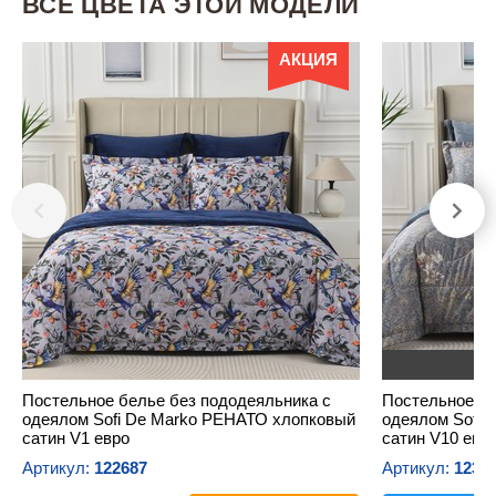
ВСЕ ЦВЕТА ЭТОЙ МОДЕЛИ
АКЦИЯ
Н
Постельное белье без пододеяльника с
Постельное бе
одеялом Sofi De Marko РЕНАТО хлопковый
одеялом Sofi 
сатин V1 евро
сатин V10 евр
Артикул:
122687
Артикул:
1232