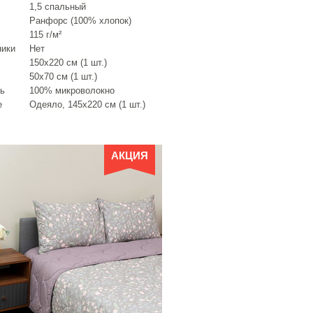
1,5 спальный
Ранфорс (100% хлопок)
115 г/м²
ники
Нет
150х220 см (1 шт.)
50х70 см (1 шт.)
ь
100% микроволокно
е
Одеяло, 145х220 см (1 шт.)
АКЦИЯ