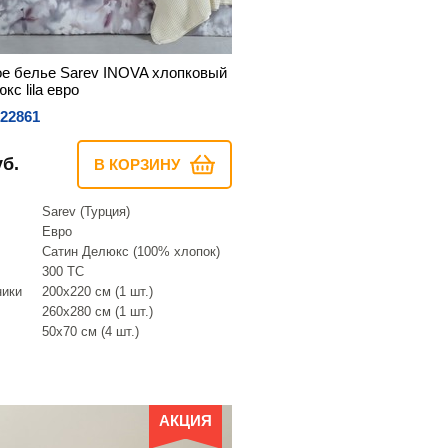
е белье Sarev INOVA хлопковый
кс lila евро
22861
уб.
В КОРЗИНУ
Sarev (Турция)
Евро
Сатин Делюкс (100% хлопок)
300 TC
ники
200х220 см (1 шт.)
260х280 см (1 шт.)
50х70 см (4 шт.)
АКЦИЯ