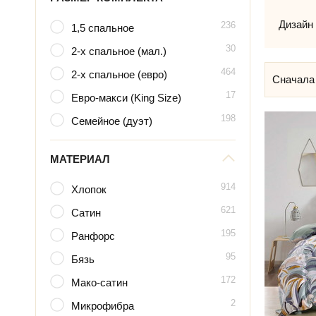
Дизайн
236
1,5 спальное
30
2-х спальное (мал.)
464
2-х спальное (евро)
Сначала
17
Евро-макси (King Size)
198
Семейное (дуэт)
МАТЕРИАЛ
914
Хлопок
621
Сатин
195
Ранфорс
95
Бязь
172
Мако-сатин
2
Микрофибра