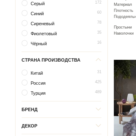
172
Серый
Материал
Плотность
60
Синий
Пододеяль
78
Сиреневый
Простыни
35
Фиолетовый
Наволочки
16
Чёрный
СТРАНА ПРОИЗВОДСТВА
31
Китай
425
Россия
489
Турция
БРЕНД
ДЕКОР