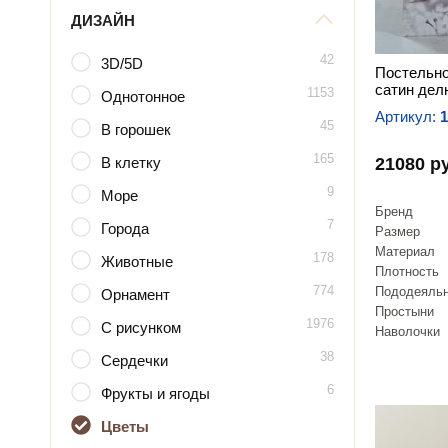
ДИЗАЙН
42
3D/5D
Постельно
сатин делю
1153
Однотонное
Артикул:
1
45
В горошек
165
В клетку
21080 р
9
Море
Бренд
7
Города
Размер
Материал
178
Животные
Плотность
774
Пододеяль
Орнамент
Простыни
1976
С рисунком
Наволочки
38
Сердечки
6
Фрукты и ягоды
Цветы