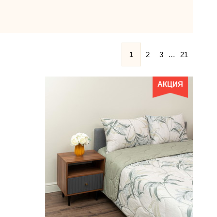
1
2
3
…
21
АКЦИЯ