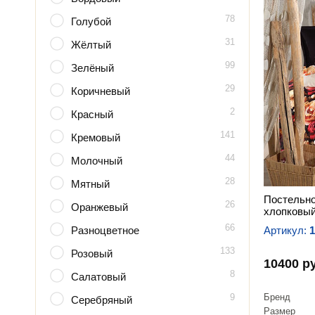
78
Голубой
31
Жёлтый
99
Зелёный
29
Коричневый
2
Красный
141
Кремовый
44
Молочный
28
Мятный
Постельно
26
Оранжевый
хлопковый
66
Разноцветное
Артикул:
1
133
Розовый
10400 р
8
Салатовый
9
Бренд
Серебряный
Размер