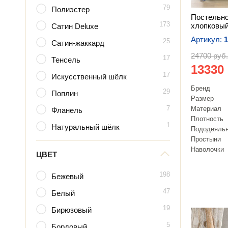
79
Полиэстер
Постельно
173
хлопковый
Сатин Deluxe
Артикул:
1
25
Сатин-жаккард
24700 руб.
17
Тенсель
13330
17
Искусственный шёлк
Бренд
29
Поплин
Размер
7
Материал
Фланель
Плотность
1
Натуральный шёлк
Пододеяль
Простыни
Наволочки
ЦВЕТ
198
Бежевый
47
Белый
19
Бирюзовый
5
Бордовый