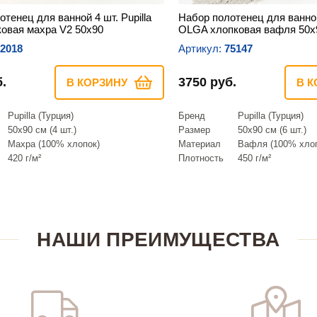
тенец для ванной 4 шт. Pupilla
Набор полотенец для ванной 
ковая махра V2 50х90
OLGA хлопковая вафля 50х
2018
Артикул:
75147
.
3750 руб.
В КОРЗИНУ
В К
Pupilla (Турция)
Бренд
Pupilla (Турция)
50х90 см (4 шт.)
Размер
50х90 см (6 шт.)
Махра (100% хлопок)
Материал
Вафля (100% хлоп
420 г/м²
Плотность
450 г/м²
НАШИ ПРЕИМУЩЕСТВА