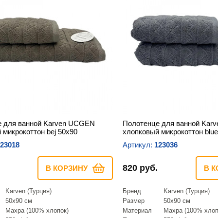
е для ванной Karven UCGEN
Полотенце для ванной Kar
 микрокоттон bej 50х90
хлопковый микрокоттон blue
23018
Артикул:
123036
820 руб.
В КОРЗИНУ
В К
Karven (Турция)
Бренд
Karven (Турция)
50х90 см
Размер
50х90 см
Махра (100% хлопок)
Материал
Махра (100% хлоп