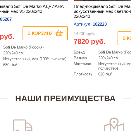
ывало Sofi De Marko АДРИАНА
Плед-покрывало Sofi De M
нный мех V5 220х240
искусственный мех светло
220х240
05267
Артикул:
102223
В КОРЗИНУ
14200 руб.
 руб.
В К
7820 руб.
Sofi De Marko (Россия)
Бренд
Sofi De Marko (Ро
220х240 см
Размер
220х240 см
Искусcтвенный мех (100% вискоза)
Материал
Искусcтвенный ме
680 г/м²
полиэстер)
Плотность
620 г/м²
НАШИ ПРЕИМУЩЕСТВА