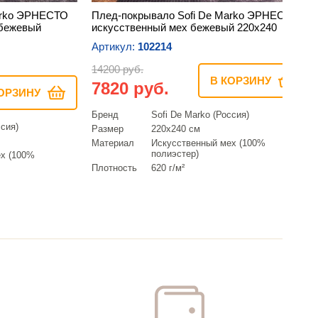
arko ЭРНЕСТО
Плед-покрывало Sofi De Marko ЭРНЕСТО
-бежевый
искусственный мех бежевый 220х240
Артикул:
102214
14200 руб.
В КОРЗИНУ
7820 руб.
ОРЗИНУ
Бренд
Sofi De Marko (Россия)
ссия)
Размер
220х240 см
Материал
Искусcтвенный мех (100%
полиэстер)
х (100%
Плотность
620 г/м²