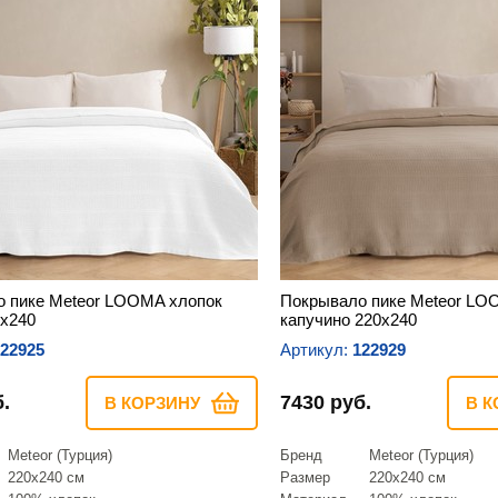
 пике Meteor LOOMA хлопок
Покрывало пике Meteor LO
х240
капучино 220х240
22925
Артикул:
122929
.
7430 руб.
В КОРЗИНУ
В К
Meteor (Турция)
Бренд
Meteor (Турция)
220х240 см
Размер
220х240 см