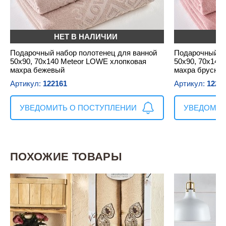
НЕТ В НАЛИЧИИ
Н
Подарочный набор полотенец для ванной
Подарочный на
50х90, 70х140 Meteor LOWE хлопковая
50х90, 70х140
махра бежевый
махра брусни
Артикул:
122161
Артикул:
1221
УВЕДОМИТЬ О ПОСТУПЛЕНИИ
УВЕДОМИТ
ПОХОЖИЕ ТОВАРЫ