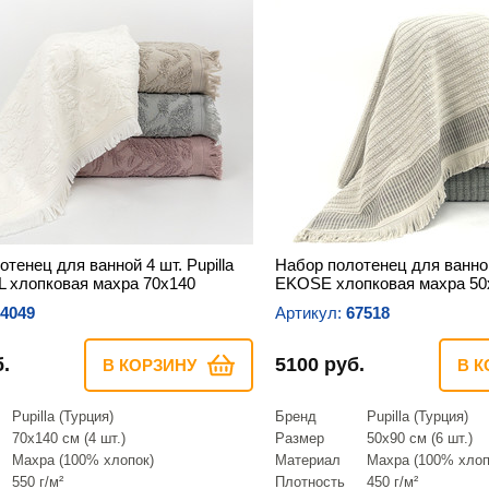
тенец для ванной 4 шт. Pupilla
Набор полотенец для ванной 
 хлопковая махра 70х140
EKOSE хлопковая махра 50
4049
Артикул:
67518
.
5100 руб.
В КОРЗИНУ
В К
Pupilla (Турция)
Бренд
Pupilla (Турция)
70х140 см (4 шт.)
Размер
50х90 см (6 шт.)
Махра (100% хлопок)
Материал
Махра (100% хлоп
550 г/м²
Плотность
450 г/м²