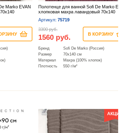
 De Marko EVAN
Полотенце для ванной Sofi De Marko EVAN
 70х140
хлопковая махра лавандовый 70х140
Артикул:
75719
3300 руб.
ОРЗИНУ
В КОРЗИНУ
1560 руб.
ссия)
Бренд
Sofi De Marko (Россия)
Размер
70х140 см
ок)
Материал
Махра (100% хлопок)
Плотность
550 г/м²
АКЦИЯ