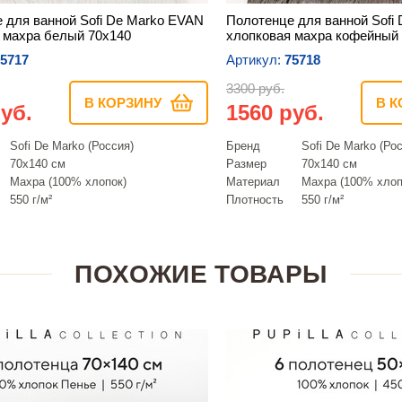
 для ванной Sofi De Marko EVAN
Полотенце для ванной Sofi
 махра белый 70х140
хлопковая махра кофейный
5717
Артикул:
75718
3300 руб.
В КОРЗИНУ
В К
уб.
1560 руб.
Sofi De Marko (Россия)
Бренд
Sofi De Marko (Ро
70х140 см
Размер
70х140 см
Махра (100% хлопок)
Материал
Махра (100% хлоп
550 г/м²
Плотность
550 г/м²
ПОХОЖИЕ ТОВАРЫ