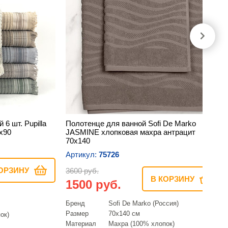
6 шт. Pupilla
Полотенце для ванной Sofi De Marko
х90
JASMINE хлопковая махра антрацит
70х140
Артикул:
75726
ОРЗИНУ
3600 руб.
В КОРЗИНУ
1500 руб.
Бренд
Sofi De Marko (Россия)
Размер
70х140 см
ок)
Материал
Махра (100% хлопок)