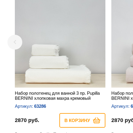
Набор полотенец для ванной 3 пр. Pupilla
Набор поло
BERNINI хлопковая махра кремовый
BERNINI х
Артикул:
63286
Артикул:
6
2870 руб.
2870 руб
В КОРЗИНУ