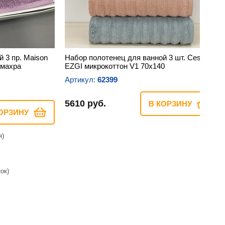
 3 пр. Maison
Набор полотенец для ванной 3 шт. Cestepe
 махра
EZGI микрокоттон V1 70х140
Артикул:
62399
5610 руб.
В КОРЗИНУ
ОРЗИНУ
я)
ок)