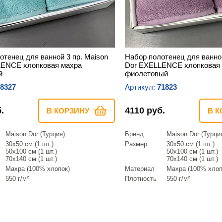
отенец для ванной 3 пр. Maison
Набор полотенец для ванной
LENCE хлопковая махра
Dor EXELLENCE хлопковая
й
фиолетовый
8327
Артикул:
71823
.
4110 руб.
В КОРЗИНУ
В К
Maison Dor (Турция)
Бренд
Maison Dor (Турци
30х50 см (1 шт.)
Размер
30х50 см (1 шт.)
50х100 см (1 шт.)
50х100 см (1 шт.)
70х140 см (1 шт.)
70х140 см (1 шт.)
Махра (100% хлопок)
Материал
Махра (100% хлоп
550 г/м²
Плотность
550 г/м²