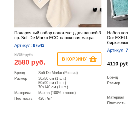
Подарочный набор полотенец для ванной 3
Набор пол
пр. Sofi De Marko ECO хлопковая махра
Dor EXEL
бирюзовы
Артикул:
87543
Артикул:
7
3700 руб.
В КОРЗИНУ
2580 руб.
4110 руб
Бренд
Sofi De Marko (Россия)
Бренд
Размер
30х50 см (1 шт.)
50х90 см (1 шт.)
Размер
70х140 см (1 шт.)
Материал
Махла (100% хлопок)
Материал
Плотность
420 г/м²
Плотность