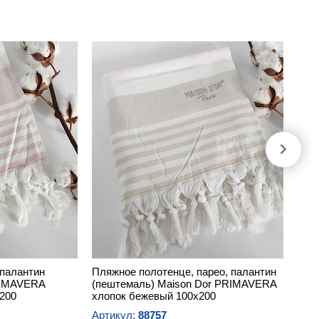
 палантин
Пляжное полотенце, парео, палантин
RIMAVERA
(пештемаль) Maison Dor PRIMAVERA
х200
хлопок бежевый 100х200
Артикул:
88757