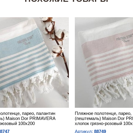
олотенце, парео, палантин
Пляжное полотенце, парео,
ь) Maison Dor PRIMAVERA
(пештемаль) Maison Dor P
рюзовый 100х200
хлопок грязно-розовый 100
8747
Артикул:
88749