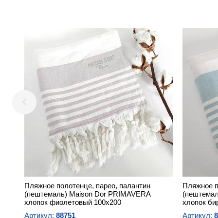
Пляжное полотенце, парео, палантин
Пляжное п
(пештемаль) Maison Dor PRIMAVERA
(пештемал
хлопок фиолетовый 100х200
хлопок би
Артикул:
88751
Артикул:
8