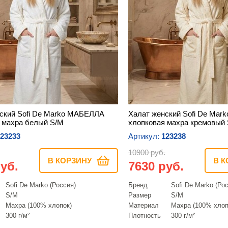
ский Sofi De Marko МАБЕЛЛА
Халат женский Sofi De Ma
 махра белый S/M
хлопковая махра кремовый
23233
Артикул:
123238
10900 руб.
В КОРЗИНУ
В К
уб.
7630 руб.
Sofi De Marko (Россия)
Бренд
Sofi De Marko (Ро
S/M
Размер
S/M
Махра (100% хлопок)
Материал
Махра (100% хлоп
300 г/м²
Плотность
300 г/м²