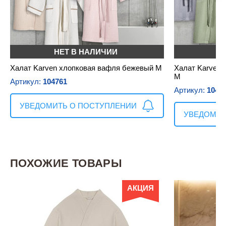
НЕТ В НАЛИЧИИ
Н
Халат Karven хлопковая вафля бежевый M
Халат Karven 
M
Артикул:
104761
Артикул:
1047
УВЕДОМИТЬ О ПОСТУПЛЕНИИ
УВЕДОМИТ
ПОХОЖИЕ ТОВАРЫ
АКЦИЯ