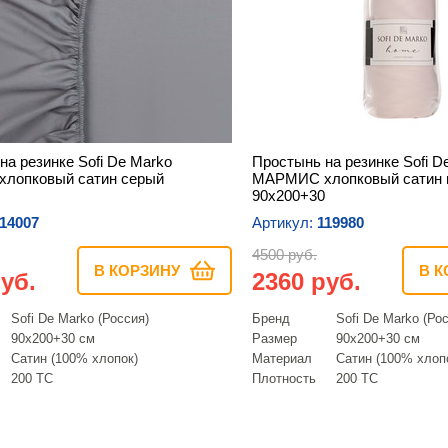
на резинке Sofi De Marko
Простынь на резинке Sofi D
лопковый сатин серый
МАРМИС хлопковый сатин 
90х200+30
14007
Артикул:
119980
4500 руб.
В КОРЗИНУ
В К
уб.
2360 руб.
Sofi De Marko (Россия)
Бренд
Sofi De Marko (Ро
90х200+30 см
Размер
90х200+30 см
Сатин (100% хлопок)
Материал
Сатин (100% хлоп
200 ТС
Плотность
200 ТС