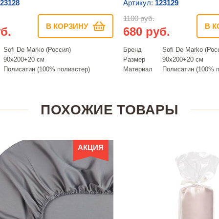
23128
Артикул:
123129
1100 руб.
В КОРЗИНУ
В К
б.
680 руб.
Sofi De Marko (Россия)
Бренд
Sofi De Marko (Рос
90х200+20 см
Размер
90х200+20 см
Полисатин (100% полиэстер)
Материал
Полисатин (100% п
ПОХОЖИЕ ТОВАРЫ
АКЦИЯ