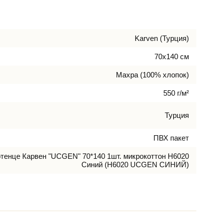
Karven (Турция)
70х140 см
Махра (100% хлопок)
550 г/м²
Турция
ПВХ пакет
тенце Карвен "UCGEN" 70*140 1шт. микрокоттон H6020
Синий (H6020 UCGEN СИНИЙ)