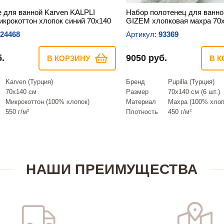
 для ванной Karven KALPLI
Набор полотенец для ванной 
икрокоттон хлопок синий 70х140
GIZEM хлопковая махра 70
24468
Артикул:
93369
.
9050 руб.
В КОРЗИНУ
В К
Karven (Турция)
Бренд
Pupilla (Турция)
70х140 см
Размер
70х140 см (6 шт.)
Микрокоттон (100% хлопок)
Материал
Махра (100% хлоп
550 г/м²
Плотность
450 г/м²
НАШИ ПРЕИМУЩЕСТВА