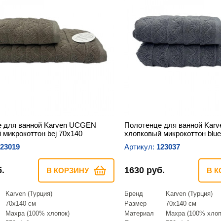
е для ванной Karven UCGEN
Полотенце для ванной Kar
 микрокоттон bej 70х140
хлопковый микрокоттон blue
23019
Артикул:
123037
.
1630 руб.
В КОРЗИНУ
В К
Karven (Турция)
Бренд
Karven (Турция)
70х140 см
Размер
70х140 см
Махра (100% хлопок)
Материал
Махра (100% хлоп