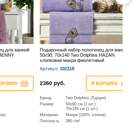
ец для ванной
Подарочный набор полотенец для ванной
s JENNY
50х90, 70х140 Two Dolphins HAZAN
хлопковая махра фиолетовый
Артикул:
102119
2360 руб.
ОРЗИНУ
В КОРЗИНУ
Бренд
Two Dolphins (Турция)
Размер
50х90 см (1 шт.)
70х140 см (1 шт.)
ок)
Материал
Махра (100% хлопок)
Плотность
380 г/м²