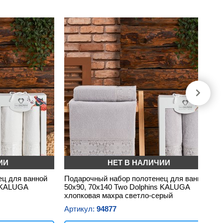
ИИ
НЕТ В НАЛИЧИИ
ец для ванной
Подарочный набор полотенец для ванной
s KALUGA
50х90, 70х140 Two Dolphins KALUGA
хлопковая махра светло-серый
Артикул:
94877