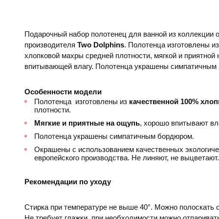
Подарочный набор полотенец для ванной из коллекции о
производителя
Two Dolphins
. Полотенца изготовлены и
хлопковой махры средней плотности, мягкой и приятной 
впитывающей влагу. Полотенца украшены симпатичным
Особенности модели
Полотенца
изготовлены из
качественной 100% хло
плотности.
Мягкие и приятные на ощупь
, хорошо впитывают вла
Полотенца украшены симпатичным бордюром.
Окрашены с использованием качественных экологиче
европейского производства. Не линяют, не выцветают.
Рекомендации по уходу
Стирка при температуре не выше 40°. Можно полоскать
Не требует глажки, при необходимости можно отпариват