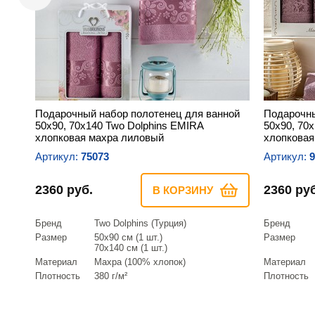
Подарочный набор полотенец для ванной
Подарочны
50х90, 70х140 Two Dolphins EMIRA
50х90, 70
хлопковая махра лиловый
хлопковая
Артикул:
75073
Артикул:
9
2360 руб.
2360 руб
В КОРЗИНУ
Бренд
Two Dolphins (Турция)
Бренд
Размер
50х90 см (1 шт.)
Размер
70х140 см (1 шт.)
Материал
Махра (100% хлопок)
Материал
Плотность
380 г/м²
Плотность