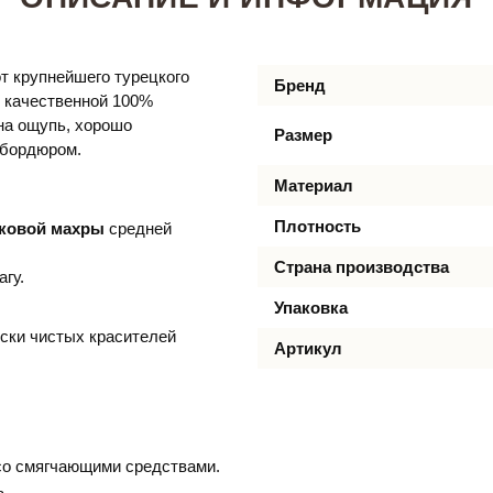
т крупнейшего турецкого
Бренд
з качественной 100%
на ощупь, хорошо
Размер
 бордюром.
Материал
Плотность
пковой махры
средней
Страна производства
гу.
Упаковка
ски чистых красителей
Артикул
 со смягчающими средствами.
ь.