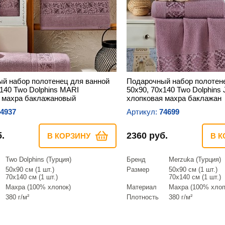
й набор полотенец для ванной
Подарочный набор полотен
х140 Two Dolphins MARI
50х90, 70х140 Two Dolphin
 махра баклажановый
хлопковая махра баклажан
4937
Артикул:
74699
.
2360 руб.
В КОРЗИНУ
В К
Two Dolphins (Турция)
Бренд
Merzuka (Турция)
50х90 см (1 шт.)
Размер
50х90 см (1 шт.)
70х140 см (1 шт.)
70х140 см (1 шт.)
Махра (100% хлопок)
Материал
Махра (100% хлоп
380 г/м²
Плотность
380 г/м²