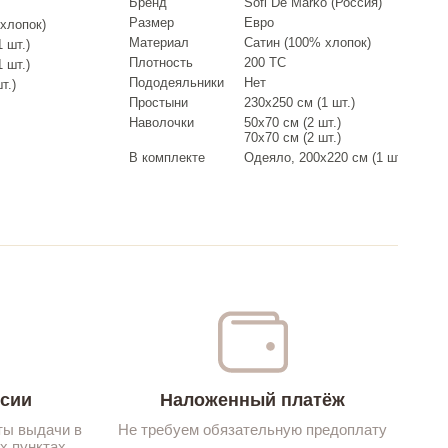
Бренд
Sofi De Marko (Россия)
Размер
Евро
хлопок)
Материал
Сатин (100% хлопок)
 шт.)
Плотность
200 ТС
 шт.)
Пододеяльники
Нет
т.)
Простыни
230х250 см (1 шт.)
Наволочки
50х70 см (2 шт.)
70х70 см (2 шт.)
В комплекте
Одеяло, 200х220 см (1 шт.)
ссии
Наложенный платёж
ты выдачи в
Не требуем обязательную предоплату
х пунктах