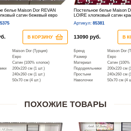
е белье Maison Dor REVAN
Постельное белье Maison 
пковый сатин бежевый евро
LOIRE хлопковый сатин кра
5375
Артикул:
85381
уб.
13090 руб.
В КОРЗИНУ
В К
Maison Dor (Турция)
Бренд
Maison Dor (
Евро
Размер
Евро
Сатин (100% хлопок)
Материал
Сатин (100% 
ники
200х220 см (1 шт.)
Пододеяльники
200х220 см (1
240х260 см (1 шт.)
Простыни
240х260 см (1
50х70 см (4 шт.)
Наволочки
50х70 см (4 ш
ПОХОЖИЕ ТОВАРЫ