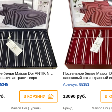
е белье Maison Dor ANTIK NIL
Постельное белье Maison D
 сатин антрацит евро
хлопковый сатин красный е
5345
Артикул:
85353
уб.
13090 руб.
В КОРЗИНУ
В К
Maison Dor (Турция)
Бренд
Maison Dor (