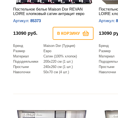
Постельное белье Maison Dor REVAN
Постельно
LOIRE хлопковый сатин антрацит евро
LOIRE хло
Артикул:
85373
Артикул:
8
13090 руб.
13090 р
В КОРЗИНУ
Бренд
Maison Dor (Турция)
Бренд
Размер
Евро
Размер
Материал
Сатин (100% хлопок)
Материал
Пододеяльники
200х220 см (1 шт.)
Пододеяль
Простыни
240х260 см (1 шт.)
Простыни
Наволочки
50х70 см (4 шт.)
Наволочки