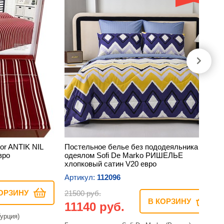
or ANTIK NIL
Постельное белье без пододеяльника с
вро
одеялом Sofi De Marko РИШЕЛЬЕ
хлопковый сатин V20 евро
Артикул:
112096
ОРЗИНУ
21500 руб.
В КОРЗИНУ
11140 руб.
Турция)