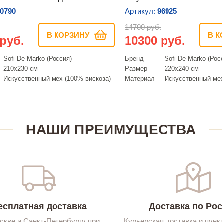
0790
Артикул:
96925
14700 руб.
В КОРЗИНУ
В К
 руб.
10300 руб.
Sofi De Marko (Россия)
Бренд
Sofi De Marko (Рос
210х230 см
Размер
220х240 см
Искусcтвенный мех (100% вискоза)
Материал
Искусcтвенный мех
НАШИ ПРЕИМУЩЕСТВА
есплатная доставка
Доставка по Ро
скве и Санкт-Петербургу при
Курьерская доставка и пунк