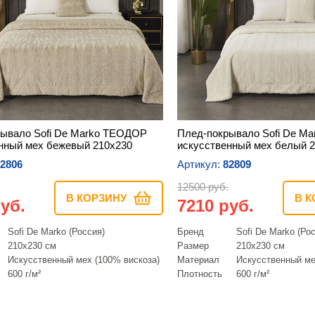
ывало Sofi De Marko ТЕОДОР
Плед-покрывало Sofi De M
нный мех бежевый 210х230
искусственный мех белый 
2806
Артикул:
82809
12500 руб.
В КОРЗИНУ
В К
уб.
7210 руб.
Sofi De Marko (Россия)
Бренд
Sofi De Marko (Ро
210х230 см
Размер
210х230 см
Искусcтвенный мех (100% вискоза)
Материал
Искусcтвенный ме
600 г/м²
Плотность
600 г/м²