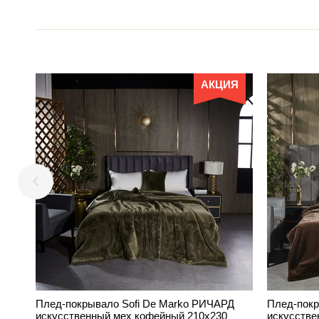
АКЦИЯ
Плед-покрывало Sofi De Marko РИЧАРД
Плед-покр
искусственный мех кофейный 210х230
искусстве