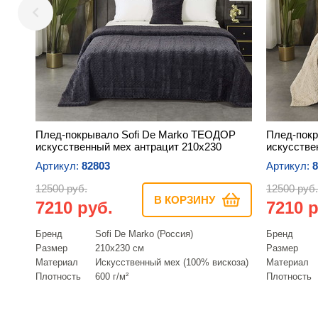
Плед-покрывало Sofi De Marko ТЕОДОР
Плед-покр
искусственный мех антрацит 210х230
искусстве
Артикул:
82803
Артикул:
8
12500 руб.
12500 руб.
В КОРЗИНУ
7210 руб.
7210 р
Бренд
Sofi De Marko (Россия)
Бренд
Размер
210х230 см
Размер
Материал
Искусcтвенный мех (100% вискоза)
Материал
Плотность
600 г/м²
Плотность