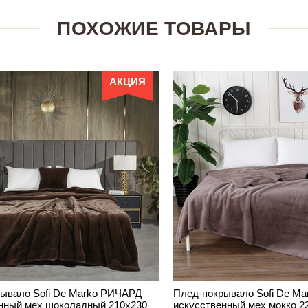
ПОХОЖИЕ ТОВАРЫ
АКЦИЯ
ывало Sofi De Marko РИЧАРД
Плед-покрывало Sofi De M
нный мех шоколадный 210х230
искусственный мех мокко 2