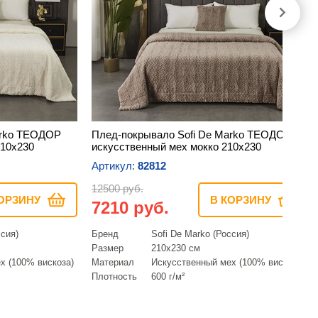
arko ТЕОДОР
Плед-покрывало Sofi De Marko ТЕОДОР
210х230
искусственный мех мокко 210х230
Артикул:
82812
12500 руб.
ОРЗИНУ
В КОРЗИНУ
7210 руб.
ссия)
Бренд
Sofi De Marko (Россия)
Размер
210х230 см
х (100% вискоза)
Материал
Искусcтвенный мех (100% вискоза)
Плотность
600 г/м²