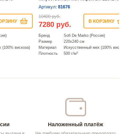
Артикул:
81676
10400 руб.
ОРЗИНУ
В КОРЗИНУ
7280 руб.
сия)
Бренд
Sofi De Marko (Россия)
Размер
220х240 см
 (100% вискоза)
Материал
Искусcтвенный мех (100% вискоза)
Плотность
500 г/м²
ссии
Наложенный платёж
ты выдачи в
Не требуем обязательную предоплату