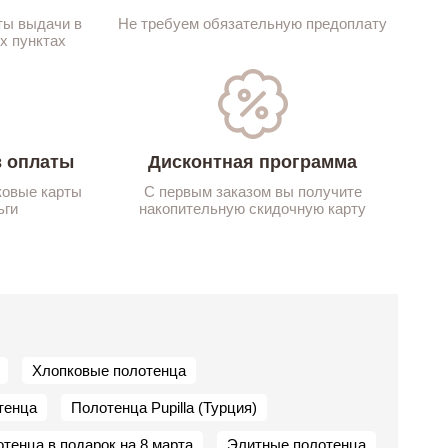
ты выдачи в
Не требуем обязательную предоплату
х пунктах
 оплаты
Дисконтная программа
ковые карты
С первым заказом вы получите
ьги
накопительную скидочную карту
Хлопковые полотенца
тенца
Полотенца Pupilla (Турция)
тенца в подарок на 8 марта
Элитные полотенца