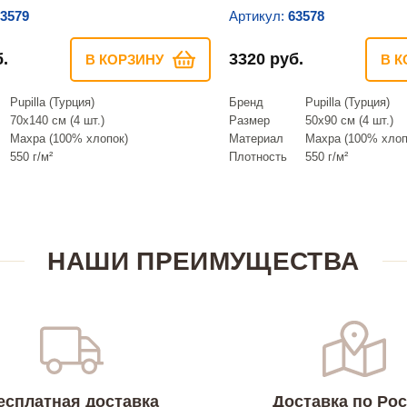
3579
Артикул:
63578
.
3320 руб.
В КОРЗИНУ
В К
Pupilla (Турция)
Бренд
Pupilla (Турция)
70х140 см (4 шт.)
Размер
50х90 см (4 шт.)
Махра (100% хлопок)
Материал
Махра (100% хлоп
550 г/м²
Плотность
550 г/м²
НАШИ ПРЕИМУЩЕСТВА
есплатная доставка
Доставка по Ро