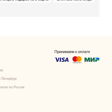
Принимаем к оплате
ва
т-Петербург
латно по России