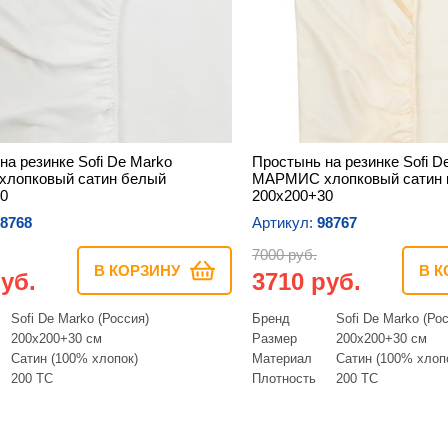
на резинке Sofi De Marko
Простынь на резинке Sofi D
лопковый сатин белый
МАРМИС хлопковый сатин 
0
200х200+30
8768
Артикул:
98767
7000 руб.
В КОРЗИНУ
В К
уб.
3710 руб.
Sofi De Marko (Россия)
Бренд
Sofi De Marko (Ро
200х200+30 см
Размер
200х200+30 см
Сатин (100% хлопок)
Материал
Сатин (100% хлоп
200 ТС
Плотность
200 ТС