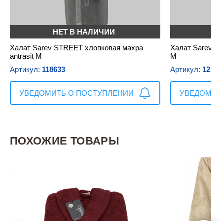
НЕТ В НАЛИЧИИ
Н
Халат Sarev STREET хлопковая махра
Халат Sarev S
antrasit M
M
Артикул:
118633
Артикул:
1216
УВЕДОМИТЬ О ПОСТУПЛЕНИИ
УВЕДОМИТ
ПОХОЖИЕ ТОВАРЫ