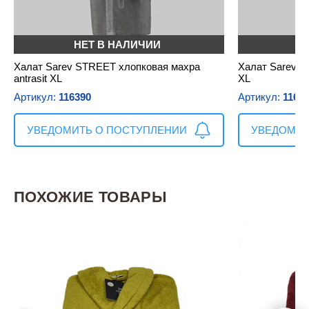
НЕТ В НАЛИЧИИ
Н
Халат Sarev STREET хлопковая махра
Халат Sarev S
antrasit XL
XL
Артикул:
116390
Артикул:
1163
УВЕДОМИТЬ О ПОСТУПЛЕНИИ
УВЕДОМИТ
ПОХОЖИЕ ТОВАРЫ