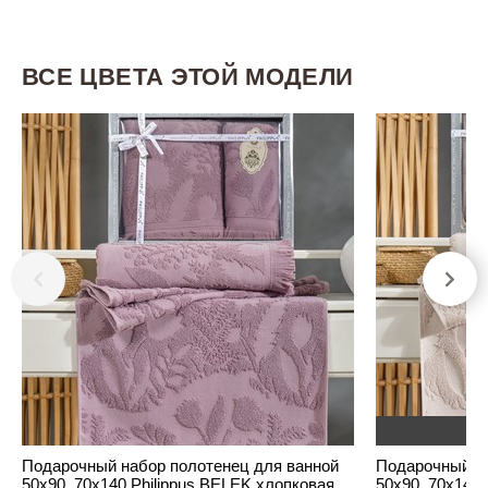
ВСЕ ЦВЕТА ЭТОЙ МОДЕЛИ
Н
Подарочный набор полотенец для ванной
Подарочный на
50х90, 70х140 Philippus BELEK хлопковая
50х90, 70х140