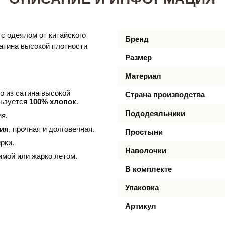
D
с одеялом от китайского
Бренд
 сатина высокой плотности
Размер
Материал
 из сатина высокой
Страна производства
льзуется
100% хлопок
.
Пододеяльники
я.
ния
, прочная и долговечная.
Простыни
рки.
Наволочки
имой или жарко летом.
В комплекте
Упаковка
Артикул