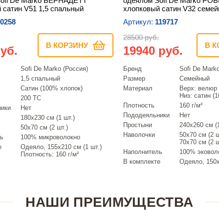
ofi De Marko БЕРНАДЕТТ
одеялом Sofi De Marko РО
 сатин V51 1,5 спальный
хлопковый сатин V32 семе
0258
Артикул:
119717
28500 руб.
В КОРЗИНУ
В К
уб.
19940 руб.
Sofi De Marko (Россия)
Бренд
Sofi De Mark
1,5 спальный
Размер
Семейный
Сатин (100% хлопок)
Материал
Верх: велюр 
Низ: сатин (
200 ТС
Плотность
160 г/м²
ники
Нет
Пододеяльники
Нет
180х230 см (1 шт.)
Простыни
240х260 см (1
50х70 см (2 шт.)
Наволочки
50х70 см (2 ш
ь
100% микроволокно
70х70 см (2 ш
е
Одеяло, 155х210 см (1 шт.)
Наполнитель
100% эковол
Плотность: 160 г/м²
В комплекте
Одеяло, 150х
НАШИ ПРЕИМУЩЕСТВА