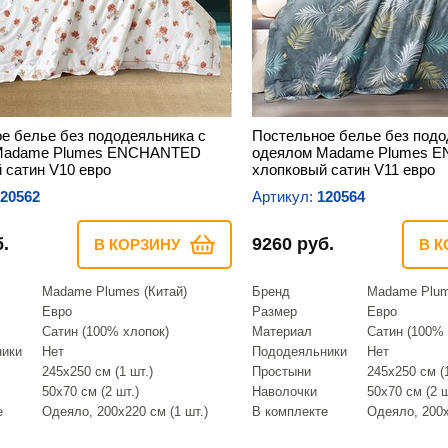
е белье без пододеяльника с
Постельное белье без подо
Madame Plumes ENCHANTED
одеялом Madame Plumes 
 сатин V10 евро
хлопковый сатин V11 евро
20562
Артикул:
120564
.
9260 руб.
В КОРЗИНУ
В К
Madame Plumes (Китай)
Бренд
Madame Plum
Евро
Размер
Евро
Сатин (100% хлопок)
Материал
Сатин (100% 
ники
Нет
Пододеяльники
Нет
245х250 см (1 шт.)
Простыни
245х250 см (1
50х70 см (2 шт.)
Наволочки
50х70 см (2 ш
е
Одеяло, 200х220 см (1 шт.)
В комплекте
Одеяло, 200х