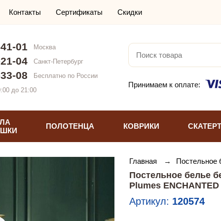
Контакты
Сертификаты
Скидки
-41-01
Москва
-21-04
Санкт-Петербург
-33-08
Бесплатно по России
Принимаем к оплате:
:00 до 21:00
ЛА
ПОЛОТЕНЦА
КОВРИКИ
СКАТЕР
УШКИ
Главная
→
Постельное 
Постельное белье б
Plumes ENCHANTED 
Артикул:
120574