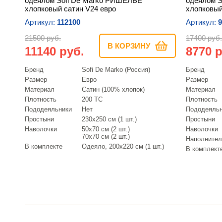
одеялом Sofi De Marko РИШЕЛЬЕ
одеялом S
хлопковый сатин V24 евро
хлопковый
Артикул:
112100
Артикул:
9
21500 руб.
17400 руб.
В КОРЗИНУ
11140 руб.
8770 р
Бренд
Sofi De Marko (Россия)
Бренд
Размер
Евро
Размер
Материал
Сатин (100% хлопок)
Материал
Плотность
200 ТС
Плотность
Пододеяльники
Нет
Пододеяль
Простыни
230х250 см (1 шт.)
Простыни
Наволочки
50х70 см (2 шт.)
Наволочки
70х70 см (2 шт.)
Наполнител
В комплекте
Одеяло, 200х220 см (1 шт.)
В комплект