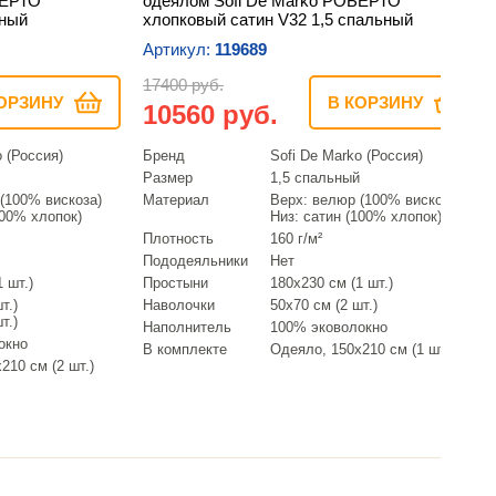
БЕРТО
одеялом Sofi De Marko РОБЕРТО
йный
хлопковый сатин V32 1,5 спальный
Артикул:
119689
17400 руб.
ОРЗИНУ
В КОРЗИНУ
10560 руб.
o (Россия)
Бренд
Sofi De Marko (Россия)
Размер
1,5 спальный
(100% вискоза)
Материал
Верх: велюр (100% вискоза)
100% хлопок)
Низ: сатин (100% хлопок)
Плотность
160 г/м²
Пододеяльники
Нет
 шт.)
Простыни
180х230 см (1 шт.)
т.)
Наволочки
50х70 см (2 шт.)
т.)
Наполнитель
100% эковолокно
окно
В комплекте
Одеяло, 150х210 см (1 шт.)
210 см (2 шт.)