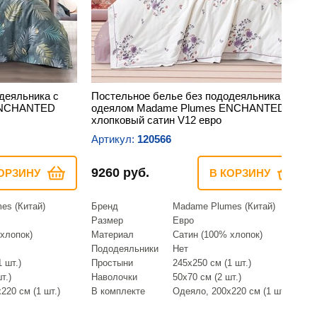
деяльника с
Постельное белье без пододеяльника с
ENCHANTED
одеялом Madame Plumes ENCHANTED
хлопковый сатин V12 евро
Артикул:
120566
9260 руб.
ОРЗИНУ
В КОРЗИНУ
es (Китай)
Бренд
Madame Plumes (Китай)
Размер
Евро
хлопок)
Материал
Сатин (100% хлопок)
Пододеяльники
Нет
 шт.)
Простыни
245х250 см (1 шт.)
т.)
Наволочки
50х70 см (2 шт.)
220 см (1 шт.)
В комплекте
Одеяло, 200х220 см (1 шт.)