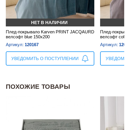
НЕТ В НАЛИЧИИ
Н
Плед-покрывало Karven PRINT JACQAURD
Плед-покрыва
велсофт blue 150х200
велсофт coffe
Артикул:
120167
Артикул:
1201
УВЕДОМИТЬ О ПОСТУПЛЕНИИ
УВЕДОМИТ
ПОХОЖИЕ ТОВАРЫ