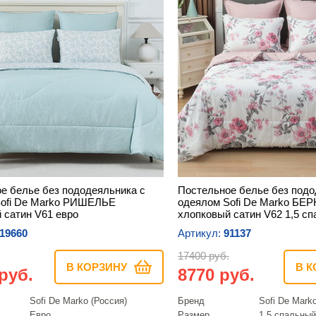
е белье без пододеяльника с
Постельное белье без подо
Sofi De Marko РИШЕЛЬЕ
одеялом Sofi De Marko БЕ
 сатин V61 евро
хлопковый сатин V62 1,5 с
19660
Артикул:
91137
17400 руб.
В КОРЗИНУ
В К
руб.
8770 руб.
Sofi De Marko (Россия)
Бренд
Sofi De Mark
Евро
Размер
1,5 спальный