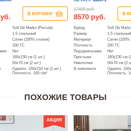
17400 руб.
В КОРЗИНУ
В К
уб.
8570 руб.
Sofi De Marko (Россия)
Бренд
Sofi De Mark
1,5 спальный
Размер
1,5 спальный
Сатин (100% хлопок)
Материал
Сатин (100% 
200 ТС
Плотность
200 ТС
ники
Нет
Пододеяльники
Нет
180х230 см (1 шт.)
Простыни
180х230 см (1
50х70 см (2 шт.)
Наволочки
50х70 см (2 ш
е
Одеяло, 150х210 см (1 шт.)
В комплекте
Одеяло, 150х
Плотность: 160 г/м²
Плотность: 1
ПОХОЖИЕ ТОВАРЫ
АКЦИЯ