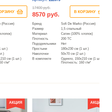
17400 руб.
ОРЗИНУ
В КОРЗИНУ
8570 руб.
o (Россия)
Бренд
Sofi De Marko (Россия)
Размер
1,5 спальный
хлопок)
Материал
Сатин (100% хлопок)
Плотность
200 ТС
Пододеяльники
Нет
 шт.)
Простыни
180х230 см (1 шт.)
т.)
Наволочки
50х70 см (2 шт.)
210 см (1 шт.)
В комплекте
Одеяло, 150х210 см (1 шт.)
60 г/м²
Плотность: 160 г/м²
АКЦИЯ
АКЦИЯ