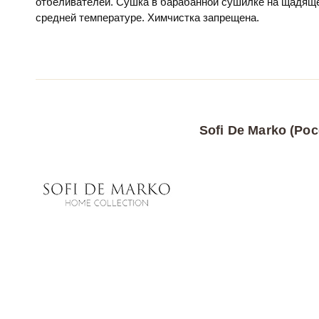
отбеливателей. Сушка в барабанной сушилке на щадяще
средней температуре. Химчистка запрещена.
Sofi De Marko (Рос