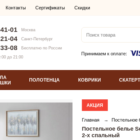
Контакты
Сертификаты
Скидки
-41-01
Москва
-21-04
Санкт-Петербург
-33-08
Бесплатно по России
Принимаем к оплате:
:00 до 21:00
ЛА
ПОЛОТЕНЦА
КОВРИКИ
СКАТЕР
УШКИ
АКЦИЯ
Главная
→
Постельное
Постельное белье S
2-х спальный