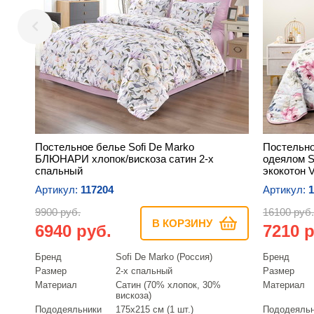
Постельное белье Sofi De Marko
Постельно
БЛЮНАРИ хлопок/вискоза сатин 2-х
одеялом 
спальный
экокотон 
Артикул:
117204
Артикул:
1
9900 руб.
16100 руб.
В КОРЗИНУ
6940 руб.
7210 р
Бренд
Sofi De Marko (Россия)
Бренд
Размер
2-х спальный
Размер
Материал
Сатин (70% хлопок, 30%
Материал
вискоза)
Пододеяльники
175х215 см (1 шт.)
Пододеяль