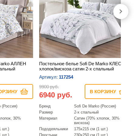
Marko АЛЛЕН
Постельное белье Sofi De Marko КЛЕОНИ
пальный
хлопок/вискоза сатин 2-х спальный
Артикул:
117254
9900 руб.
ОРЗИНУ
В КОРЗИНУ
6940 руб.
o (Россия)
Бренд
Sofi De Marko (Россия)
Размер
2-х спальный
хлопок, 30%
Материал
Сатин (70% хлопок, 30%
вискоза)
 шт.)
Пододеяльники
175х215 см (1 шт.)
 шт.)
Простыни
230х250 см (1 шт.)