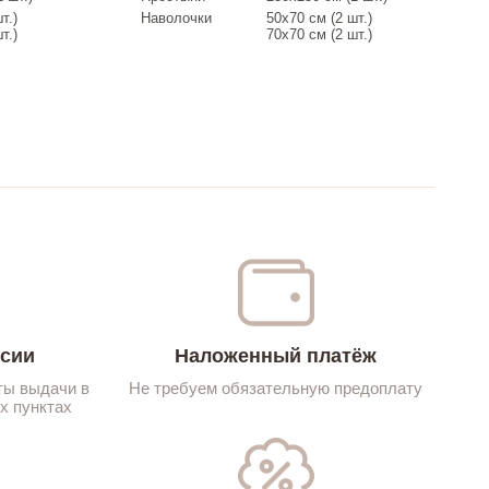
т.)
Наволочки
50х70 см (2 шт.)
т.)
70х70 см (2 шт.)
ссии
Наложенный платёж
ты выдачи в
Не требуем обязательную предоплату
х пунктах