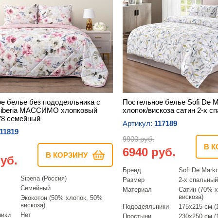
е белье без пододеяльника с
Постельное белье Sofi De 
Siberia МАССИМО хлопковый
хлопок/вискоза сатин 2-х с
V8 семейный
Артикул:
117189
11819
9900 руб.
В К
6940 руб.
В КОРЗИНУ
уб.
Бренд
Sofi De Mark
Siberia (Россия)
Размер
2-х спальный
Семейный
Материал
Сатин (70% 
вискоза)
Экокотон (50% хлопок, 50%
вискоза)
Пододеяльники
175х215 см (1
ники
Нет
Простыни
230х250 см (1