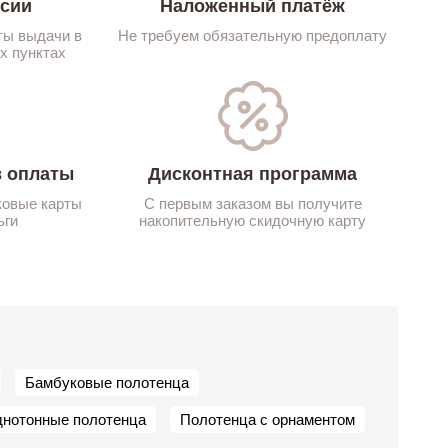
ссии
Наложенный платёж
ты выдачи в
Не требуем обязательную предоплату
х пунктах
 оплаты
Дисконтная программа
ковые карты
С первым заказом вы получите
ьги
накопительную скидочную карту
Бамбуковые полотенца
нотонные полотенца
Полотенца с орнаментом