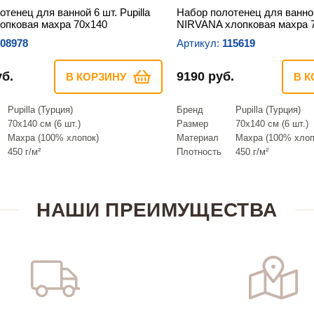
тенец для ванной 6 шт. Pupilla
Набор полотенец для ванной 
пковая махра 70х140
NIRVANA хлопковая махра 
08978
Артикул:
115619
уб.
9190 руб.
В КОРЗИНУ
В К
Pupilla (Турция)
Бренд
Pupilla (Турция)
70х140 см (6 шт.)
Размер
70х140 см (6 шт.)
Махра (100% хлопок)
Материал
Махра (100% хлоп
450 г/м²
Плотность
450 г/м²
НАШИ ПРЕИМУЩЕСТВА