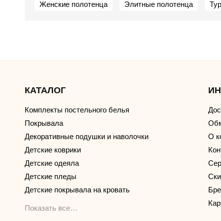
Женские полотенца
Элитные полотенца
Ту
КАТАЛОГ
И
Комплекты постельного белья
Дос
Покрывала
Обм
Декоративные подушки и наволочки
О к
Детские коврики
Кон
Детские одеяла
Сер
Детские пледы
Ски
Детские покрывала на кровать
Бр
Кар
Показать все…