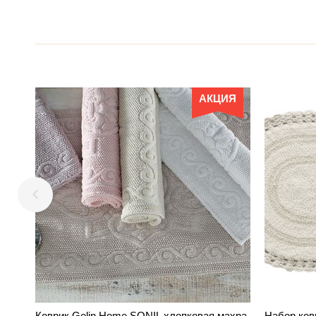
АКЦИЯ
Коврик Gelin Home SONIL хлопковая махра
Набор ков