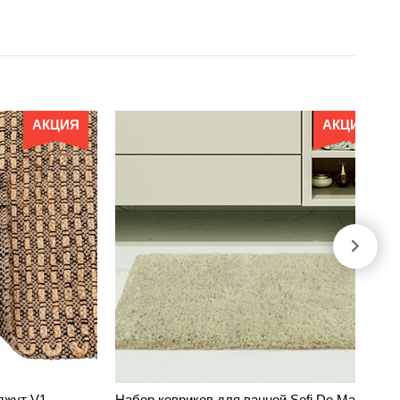
АКЦИЯ
АКЦИЯ
джут V1
Набор ковриков для ванной Sofi De Marko