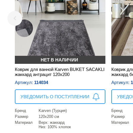
НЕТ В НАЛИЧИИ
Коврик для ванной Karven BUKET SACAKLI
Коврик дл
жаккард антрацит 120х200
жаккард б
Артикул:
114034
Артикул:
1
УВЕДОМИТЬ О ПОСТУПЛЕНИИ
УВЕДО
Бренд
Karven (Турция)
Бренд
Размер
120х200 см
Размер
Материал
Верх: жаккард
Материал
Низ: 100% хлопок