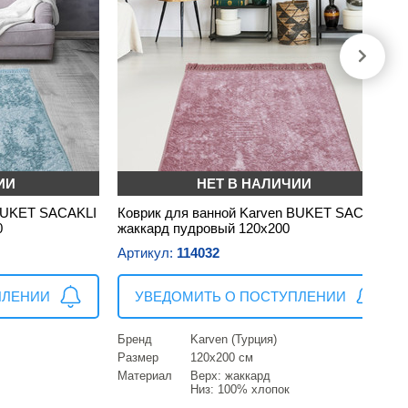
ИИ
НЕТ В НАЛИЧИИ
 BUKET SACAKLI
Коврик для ванной Karven BUKET SACAKLI
0
жаккард пудровый 120х200
Артикул:
114032
ПЛЕНИИ
УВЕДОМИТЬ О ПОСТУПЛЕНИИ
Бренд
Karven (Турция)
Размер
120х200 см
Материал
Верх: жаккард
Низ: 100% хлопок