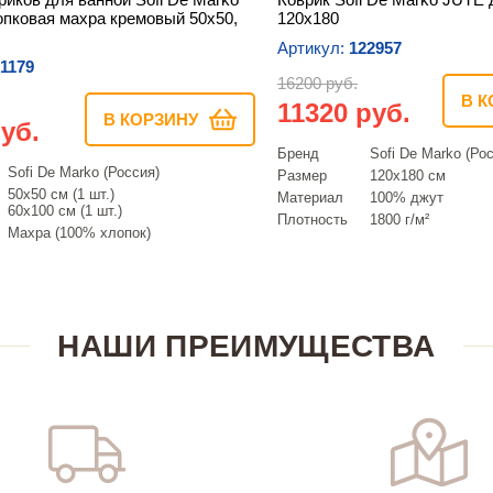
опковая махра кремовый 50х50,
120х180
Артикул:
122957
1179
16200 руб.
В К
11320 руб.
В КОРЗИНУ
уб.
Бренд
Sofi De Marko (Ро
Sofi De Marko (Россия)
Размер
120х180 см
50х50 см (1 шт.)
Материал
100% джут
60х100 см (1 шт.)
Плотность
1800 г/м²
Махра (100% хлопок)
НАШИ ПРЕИМУЩЕСТВА