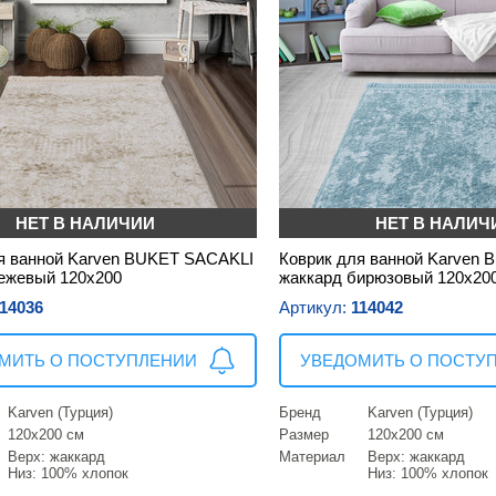
НЕТ В НАЛИЧИИ
НЕТ В НАЛИЧ
я ванной Karven BUKET SACAKLI
Коврик для ванной Karven
ежевый 120х200
жаккард бирюзовый 120х20
14036
Артикул:
114042
МИТЬ О ПОСТУПЛЕНИИ
УВЕДОМИТЬ О ПОСТУ
Karven (Турция)
Бренд
Karven (Турция)
120х200 см
Размер
120х200 см
Верх: жаккард
Материал
Верх: жаккард
Низ: 100% хлопок
Низ: 100% хлопок