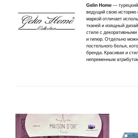
Gelin Home
— турецкий
ведущий свою историю с
маркой отличает испол
тканей и изящный дизай
стиле с декоративными 
и гипюр. Отдельно мож
постельного белья, кот
бренда. Красивая и сти
непременным атрибутом