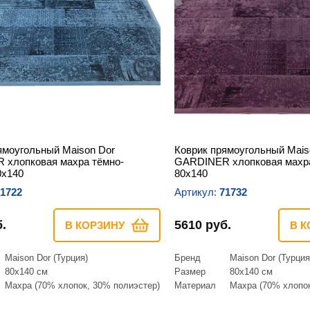
ямоугольный Maison Dor
Коврик прямоугольный Mais
 хлопковая махра тёмно-
GARDINER хлопковая махр
0х140
80х140
1722
Артикул:
71732
.
5610 руб.
В КОРЗИНУ
В К
Maison Dor (Турция)
Бренд
Maison Dor (Турция
80х140 см
Размер
80х140 см
Махра (70% хлопок, 30% полиэстер)
Материал
Махра (70% хлопок