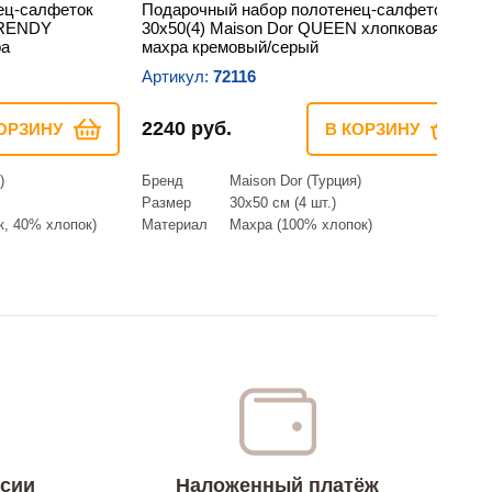
ец-салфеток
Подарочный набор полотенец-салфеток
TRENDY
30х50(4) Maison Dor QUEEN хлопковая
ра
махра кремовый/серый
Артикул:
72116
2240 руб.
ОРЗИНУ
В КОРЗИНУ
)
Бренд
Maison Dor (Турция)
Размер
30х50 см (4 шт.)
, 40% хлопок)
Материал
Махра (100% хлопок)
ссии
Наложенный платёж