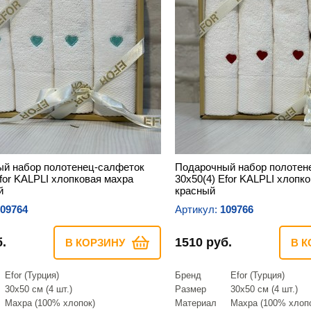
й набор полотенец-салфеток
Подарочный набор полотен
Efor KALPLI хлопковая махра
30х50(4) Efor KALPLI хлопк
й
красный
09764
Артикул:
109766
.
1510 руб.
В КОРЗИНУ
В К
Efor (Турция)
Бренд
Efor (Турция)
30х50 см (4 шт.)
Размер
30х50 см (4 шт.)
Махра (100% хлопок)
Материал
Махра (100% хлоп