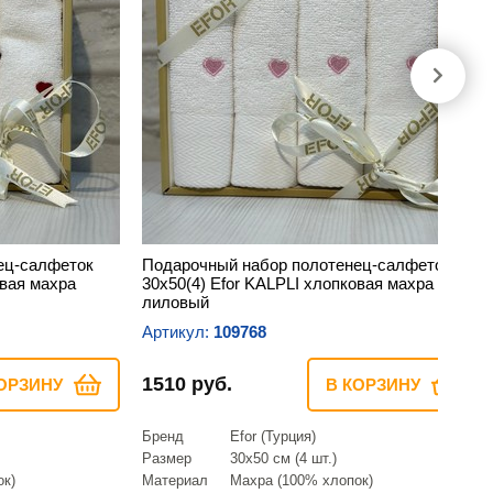
ец-салфеток
Подарочный набор полотенец-салфеток
овая махра
30х50(4) Efor KALPLI хлопковая махра
лиловый
Артикул:
109768
1510 руб.
ОРЗИНУ
В КОРЗИНУ
Бренд
Efor (Турция)
Размер
30х50 см (4 шт.)
ок)
Материал
Махра (100% хлопок)