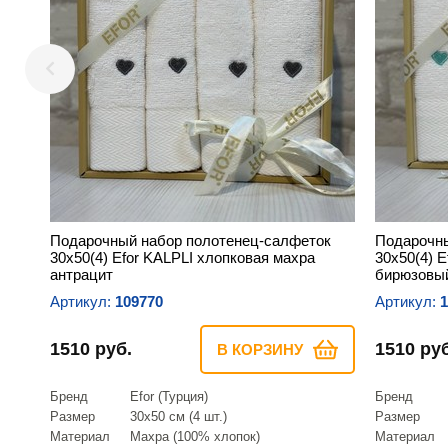
Подарочный набор полотенец-салфеток
Подарочны
30х50(4) Efor KALPLI хлопковая махра
30х50(4) 
антрацит
бирюзовы
Артикул:
109770
Артикул:
1
1510 руб.
1510 руб
В КОРЗИНУ
Бренд
Efor (Турция)
Бренд
Размер
30х50 см (4 шт.)
Размер
Материал
Махра (100% хлопок)
Материал