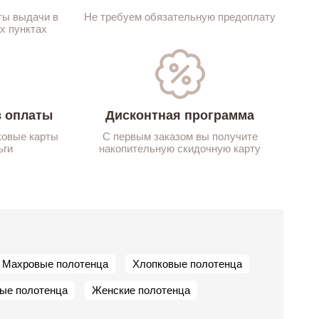
ты выдачи в
Не требуем обязательную предоплату
х пунктах
 оплаты
Дисконтная программа
ковые карты
С первым заказом вы получите
ьги
накопительную скидочную карту
Махровые полотенца
Хлопковые полотенца
ые полотенца
Женские полотенца