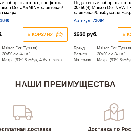
й набор полотенец-салфеток
Подарочный набор полотен
Maison Dor JASMINE хлопковая/
30х50(4) Maison Dor NEW 
я махра
хлопковая/бамбуковая мах
1840
Артикул:
72094
.
2620 руб.
В КОРЗИНУ
В К
Maison Dor (Турция)
Бренд
Maison Dor (Турция
30х50 см (4 шт.)
Размер
30х50 см (4 шт.)
Махра (60% бамбук, 40% хлопок)
Материал
Махра (60% бамбук
НАШИ ПРЕИМУЩЕСТВА
есплатная доставка
Доставка по Ро