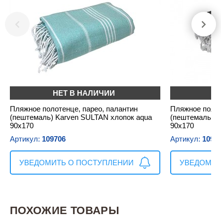
НЕТ В НАЛИЧИИ
Н
Пляжное полотенце, парео, палантин
Пляжное полот
(пештемаль) Karven SULTAN хлопок aqua
(пештемаль) K
90х170
90х170
Артикул:
109706
Артикул:
1097
УВЕДОМИТЬ О ПОСТУПЛЕНИИ
УВЕДОМИТ
ПОХОЖИЕ ТОВАРЫ