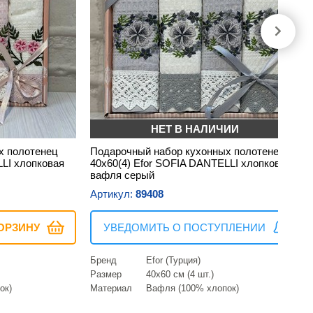
НЕТ В НАЛИЧИИ
х полотенец
Подарочный набор кухонных полотенец
LLI хлопковая
40х60(4) Efor SOFIA DANTELLI хлопковая
вафля серый
Артикул:
89408
ОРЗИНУ
УВЕДОМИТЬ О ПОСТУПЛЕНИИ
Бренд
Efor (Турция)
Размер
40х60 см (4 шт.)
ок)
Материал
Вафля (100% хлопок)