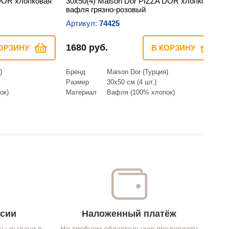
 DOR хлопковая
30х50(4) Maison Dor PIZZA DOR хлопковая
вафля грязно-розовый
Артикул:
74425
1680 руб.
ОРЗИНУ
В КОРЗИНУ
)
Бренд
Maison Dor (Турция)
Размер
30х50 см (4 шт.)
ок)
Материал
Вафля (100% хлопок)
ссии
Наложенный платёж
ты выдачи в
Не требуем обязательную предоплату