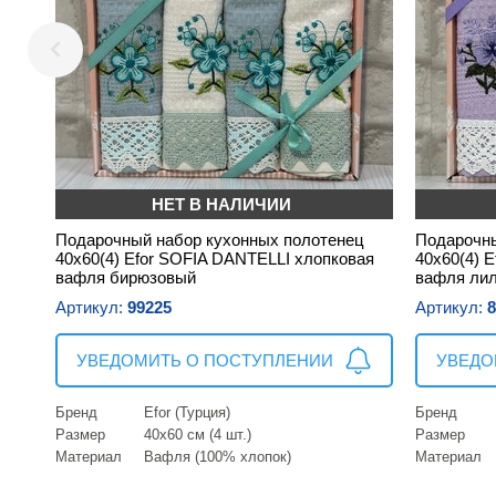
НЕТ В НАЛИЧИИ
Подарочный набор кухонных полотенец
Подарочны
40х60(4) Efor SOFIA DANTELLI хлопковая
40х60(4) 
вафля бирюзовый
вафля ли
Артикул:
99225
Артикул:
8
УВЕДОМИТЬ О ПОСТУПЛЕНИИ
УВЕДО
Бренд
Efor (Турция)
Бренд
Размер
40х60 см (4 шт.)
Размер
Материал
Вафля (100% хлопок)
Материал