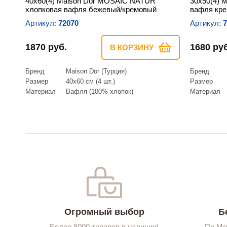
40х60(4) Maison Dor MOSAIC NATUR
30х50(4) 
хлопковая вафля бежевый/кремовый
вафля кр
Артикул:
72070
Артикул:
7
1870 руб.
1680 руб
В КОРЗИНУ
Бренд
Maison Dor (Турция)
Бренд
Размер
40х60 см (4 шт.)
Размер
Материал
Вафля (100% хлопок)
Материал
Огромный выбор
Б
Более 8000 товаров в наличии!
По Мо