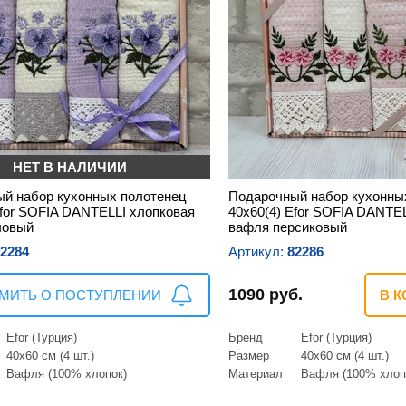
НЕТ В НАЛИЧИИ
й набор кухонных полотенец
Подарочный набор кухонны
Efor SOFIA DANTELLI хлопковая
40х60(4) Efor SOFIA DANTE
ловый
вафля персиковый
2284
Артикул:
82286
1090 руб.
МИТЬ О ПОСТУПЛЕНИИ
В К
Efor (Турция)
Бренд
Efor (Турция)
40х60 см (4 шт.)
Размер
40х60 см (4 шт.)
Вафля (100% хлопок)
Материал
Вафля (100% хлоп