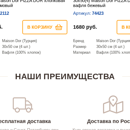
Maison Dor PIZZA DOR хлопковая
30х50(4) Maison Dor PIZZA
емовый
вафля бежевый
2112
Артикул:
74423
.
1680 руб.
В КОРЗИНУ
В К
Maison Dor (Турция)
Бренд
Maison Dor (Турция
30х50 см (4 шт.)
Размер
30х50 см (4 шт.)
Вафля (100% хлопок)
Материал
Вафля (100% хлоп
НАШИ ПРЕИМУЩЕСТВА
есплатная доставка
Доставка по Ро
скве и Санкт-Петербургу при
Курьерская доставка и пунк