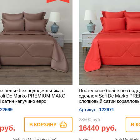
е белье без пододеяльника с
Постельное белье без подо
Sofi De Marko PREMIUM MAKO
одеялом Sofi De Marko P
 сатин капучино евро
хлопковый сатин коралловы
22669
Артикул:
122671
23500 руб.
В КОРЗИНУ
В К
 руб.
16440 руб.
Sofi De Marko (Россия)
Бренд
Sofi De Mark