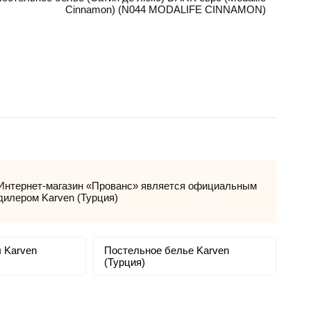
Cinnamon) (N044 MODALIFE CINNAMON)
Интернет-магазин «Прованс» является официальным
дилером Karven (Турция)
 Karven
Постельное белье Karven
(Турция)