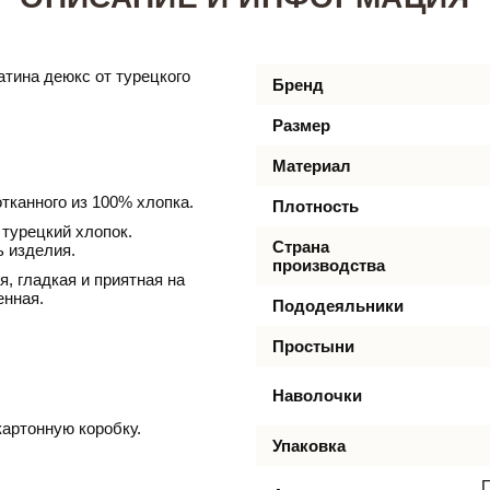
атина деюкс от турецкого
Бренд
Размер
Материал
тканного из 100% хлопка.
Плотность
турецкий хлопок.
Страна
ь изделия.
производства
, гладкая и приятная на
енная.
Пододеяльники
Простыни
Наволочки
артонную коробку.
Упаковка
П