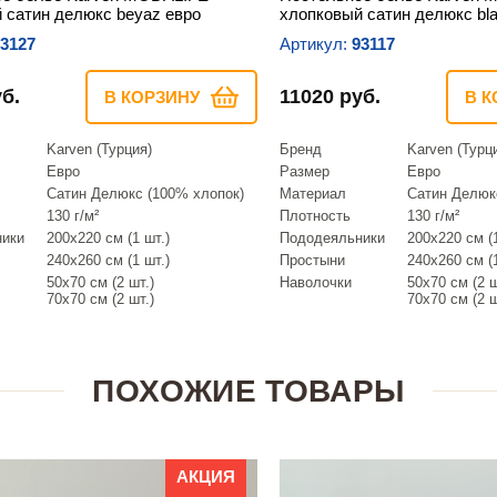
 сатин делюкс beyaz евро
хлопковый сатин делюкс bl
3127
Артикул:
93117
б.
11020 руб.
В КОРЗИНУ
В К
Karven (Турция)
Бренд
Karven (Турц
Евро
Размер
Евро
Сатин Делюкс (100% хлопок)
Материал
Сатин Делюк
130 г/м²
Плотность
130 г/м²
ники
200х220 см (1 шт.)
Пододеяльники
200х220 см (1
240х260 см (1 шт.)
Простыни
240х260 см (1
50х70 см (2 шт.)
Наволочки
50х70 см (2 ш
70х70 см (2 шт.)
70х70 см (2 ш
ПОХОЖИЕ ТОВАРЫ
АКЦИЯ