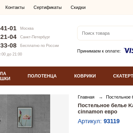
Контакты
Сертификаты
Скидки
-41-01
Москва
-21-04
Санкт-Петербург
-33-08
Бесплатно по России
Принимаем к оплате:
:00 до 21:00
ЛА
ПОЛОТЕНЦА
КОВРИКИ
СКАТЕР
УШКИ
Главная
→
Постельное
Постельное белье K
сinnamon евро
Артикул:
93119