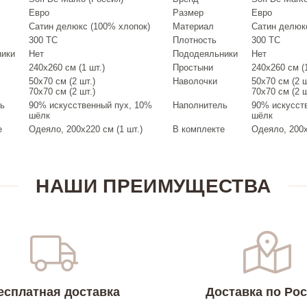
Евро
Размер
Евро
Сатин делюкс (100% хлопок)
Материал
Сатин делюк
300 ТС
Плотность
300 ТС
ники
Нет
Пододеяльники
Нет
240х260 см (1 шт.)
Простыни
240х260 см (1
50х70 см (2 шт.)
Наволочки
50х70 см (2 ш
70х70 см (2 шт.)
70х70 см (2 ш
ь
90% искусственный пух, 10%
Наполнитель
90% искусст
шёлк
шёлк
е
Одеяло, 200х220 см (1 шт.)
В комплекте
Одеяло, 200х
НАШИ ПРЕИМУЩЕСТВА
есплатная доставка
Доставка по Ро