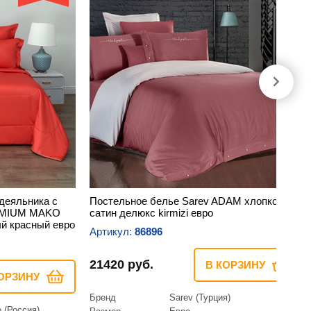
деяльника с
Постельное белье Sarev ADAM хлопковый
REMIUM MAKO
сатин делюкс kirmizi евро
й красный евро
Артикул:
86896
21420 руб.
В КОРЗИНУ
ОРЗИНУ
Бренд
Sarev (Турция)
o (Россия)