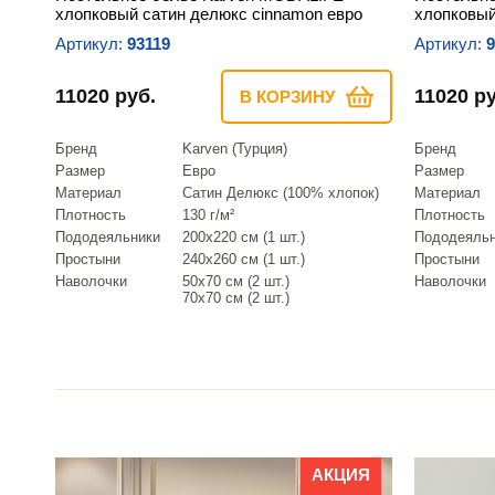
хлопковый сатин делюкс сinnamon евро
хлопковый
Артикул:
93119
Артикул:
9
11020 руб.
11020 ру
В КОРЗИНУ
Бренд
Karven (Турция)
Бренд
Размер
Евро
Размер
Материал
Сатин Делюкс (100% хлопок)
Материал
Плотность
130 г/м²
Плотность
Пододеяльники
200х220 см (1 шт.)
Пододеяль
Простыни
240х260 см (1 шт.)
Простыни
Наволочки
50х70 см (2 шт.)
Наволочки
70х70 см (2 шт.)
АКЦИЯ