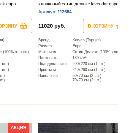
ack евро
хлопковый сатин делюкс lavendar евро
Артикул:
112684
11020 руб.
ОРЗИНУ
В КОРЗИНУ
ия)
Бренд
Karven (Турция)
Размер
Евро
с (100% хлопок)
Материал
Сатин Делюкс (100% хлопок)
Плотность
130 г/м²
 шт.)
Пододеяльники
200х220 см (1 шт.)
 шт.)
Простыни
240х260 см (1 шт.)
т.)
Наволочки
50х70 см (2 шт.)
т.)
70х70 см (2 шт.)
АКЦИЯ