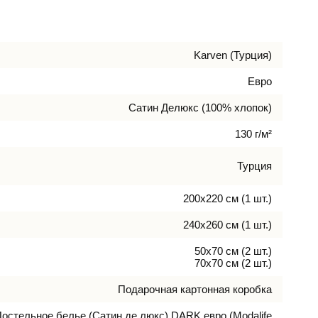
Karven (Турция)
Евро
Сатин Делюкс (100% хлопок)
130 г/м²
Турция
200х220 см (1 шт.)
240х260 см (1 шт.)
50х70 см (2 шт.)
70х70 см (2 шт.)
Подарочная картонная коробка
остельное белье (Сатин де люкс) DARK евро (Modalife