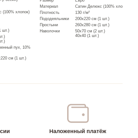
Размер
Евро
Материал
Сатин Делюкс (100% хлопок)
с (100% хлопок)
Плотность
130 г/м²
Пододеяльники
200х220 см (1 шт.)
Простыни
260х280 см (1 шт.)
 шт.)
Наволочки
50х70 см (2 шт.)
40х40 (1 шт.)
т.)
т.)
венный пух, 10%
220 см (1 шт.)
ссии
Наложенный платёж