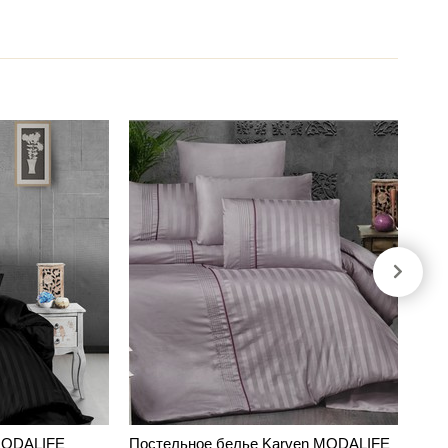
MODALIFE
Постельное белье Karven MODALIFE