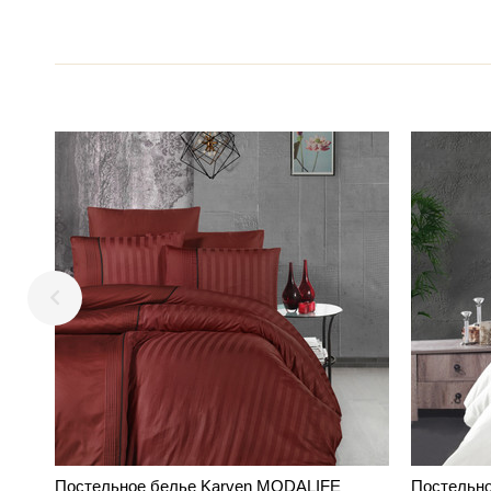
Постельное белье Karven MODALIFE
Постельн