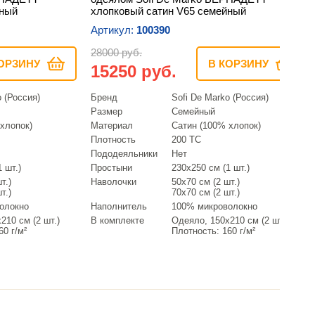
йный
хлопковый сатин V65 семейный
Артикул:
100390
28000 руб.
ОРЗИНУ
В КОРЗИНУ
15250 руб.
o (Россия)
Бренд
Sofi De Marko (Россия)
Размер
Семейный
хлопок)
Материал
Сатин (100% хлопок)
Плотность
200 ТС
Пододеяльники
Нет
 шт.)
Простыни
230х250 см (1 шт.)
т.)
Наволочки
50х70 см (2 шт.)
т.)
70х70 см (2 шт.)
олокно
Наполнитель
100% микроволокно
210 см (2 шт.)
В комплекте
Одеяло, 150х210 см (2 шт.)
60 г/м²
Плотность: 160 г/м²