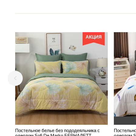
АКЦИЯ
Постельное белье без пододеяльника с
Постельно
одеялом Sofi De Marko БЕРНАДЕТТ
одеялом S