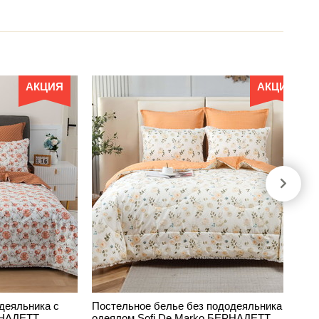
АКЦИЯ
АКЦИЯ
деяльника с
Постельное белье без пододеяльника с
РНАДЕТТ
одеялом Sofi De Marko БЕРНАДЕТТ