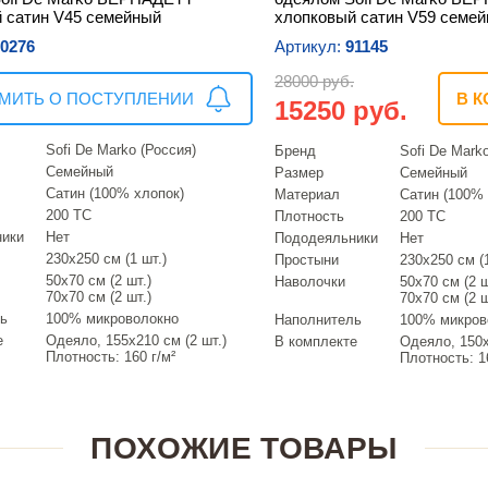
 сатин V45 семейный
хлопковый сатин V59 семе
0276
Артикул:
91145
28000 руб.
МИТЬ О ПОСТУПЛЕНИИ
В К
15250 руб.
Sofi De Marko (Россия)
Бренд
Sofi De Mark
Семейный
Размер
Семейный
Сатин (100% хлопок)
Материал
Сатин (100% 
200 ТС
Плотность
200 ТС
ники
Нет
Пододеяльники
Нет
230х250 см (1 шт.)
Простыни
230х250 см (1
50х70 см (2 шт.)
Наволочки
50х70 см (2 ш
70х70 см (2 шт.)
70х70 см (2 ш
ь
100% микроволокно
Наполнитель
100% микров
е
Одеяло, 155х210 см (2 шт.)
В комплекте
Одеяло, 150х
Плотность: 160 г/м²
Плотность: 1
ПОХОЖИЕ ТОВАРЫ