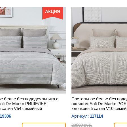
АКЦИЯ
е белье без пододеяльника с
Постельное белье без подо
Sofi De Marko РИШЕЛЬЕ
одеялом Sofi De Marko РО
 сатин V54 семейный
хлопковый сатин V10 семе
19306
Артикул:
117114
28500 руб.