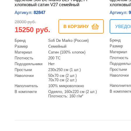
хлопковый сатин V27 семейный
хлопковый
Артикул:
82847
Артикул:
9
28000 руб.
В КОРЗИНУ
УВЕДО
15250 руб.
Бренд
Бренд
Sofi De Marko (Россия)
Размер
Размер
Семейный
Материал
Материал
Сатин (100% хлопок)
Плотность
Плотность
200 ТС
Пододеяль
Пододеяльники
Нет
Простыни
Простыни
230х250 см (1 шт.)
Наволочки
Наволочки
50х70 см (2 шт.)
70х70 см (2 шт.)
Наполнител
Наполнитель
100% микроволокно
В комплект
В комплекте
Одеяло, 160х220 см (2 шт.)
Плотность: 160 г/м²