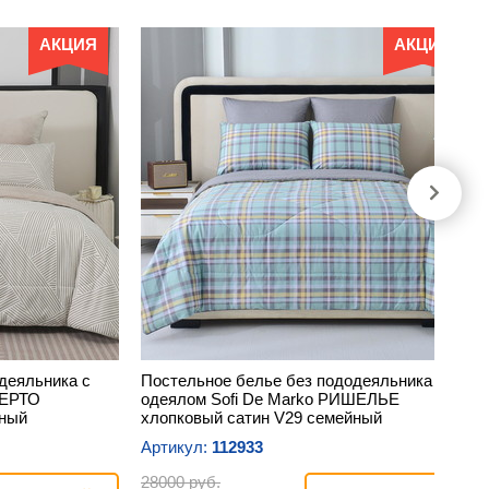
АКЦИЯ
АКЦИЯ
деяльника с
Постельное белье без пододеяльника с
БЕРТО
одеялом Sofi De Marko РИШЕЛЬЕ
йный
хлопковый сатин V29 семейный
Артикул:
112933
28000 руб.