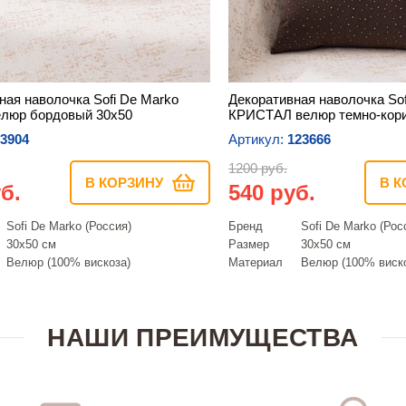
ная наволочка Sofi De Marko
Декоративная наволочка Sof
люр бордовый 30х50
КРИСТАЛ велюр темно-кори
3904
Артикул:
123666
1200 руб.
В КОРЗИНУ
В К
б.
540 руб.
Sofi De Marko (Россия)
Бренд
Sofi De Marko (Рос
30х50 см
Размер
30х50 см
Велюр (100% вискоза)
Материал
Велюр (100% виск
НАШИ ПРЕИМУЩЕСТВА