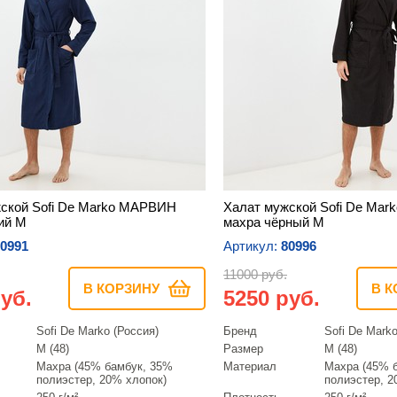
ской Sofi De Marko МАРВИН
Халат мужской Sofi De Ma
ий M
махра чёрный M
0991
Артикул:
80996
11000 руб.
В КОРЗИНУ
В К
уб.
5250 руб.
Sofi De Marko (Россия)
Бренд
Sofi De Marko
M (48)
Размер
M (48)
Махра (45% бамбук, 35%
Материал
Махра (45% 
полиэстер, 20% хлопок)
полиэстер, 2