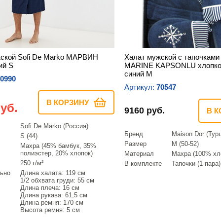
ской Sofi De Marko МАРВИН
Халат мужской с тапочками
ий S
MARINE KAPSONLU хлопко
синий M
0990
Артикул:
70547
В КОРЗИНУ
уб.
9160 руб.
В К
Sofi De Marko (Россия)
Бренд
Maison Dor (Тур
S (44)
Размер
M (50-52)
Махра (45% бамбук, 35%
полиэстер, 20% хлопок)
Материал
Махра (100% хл
250 г/м²
В комплекте
Тапочки (1 пара)
ьно
Длина халата: 119 см
1/2 обхвата груди: 55 см
Длина плеча: 16 см
Длина рукава: 61,5 см
Длина ремня: 170 см
Высота ремня: 5 см