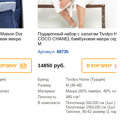
 Maison Dor
Подарочный набор с халатом Tivolyo Home
вая махра
COCO CHANEL бамбуковая махра серый
M
Артикул:
68735
14850 руб.
ОРЗИНУ
В КОРЗИНУ
ция)
Бренд
Tivolyo Home (Турция)
Размер
M (46-48)
опок)
Материал
Махра (60% бамбук, 40% хлопок)
Плотность
480 г/м²
В комплекте
Полотенце 50х100 см (1шт.)
Полотенце 100х150 см (1шт.)
Тапочки, 40-42 размер (1 пара)