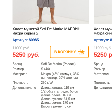
Халат мужской Sofi De Marko МАРВИН
Халат муж
махра серый S
махра син
Артикул:
80985
Артикул:
8
11000 руб.
11000 руб.
В КОРЗИНУ
5250 руб.
5250 р
Бренд
Sofi De Marko (Россия)
Бренд
Размер
S (44)
Размер
Материал
Махра (45% бамбук, 35%
Материал
полиэстер, 20% хлопок)
Плотность
250 г/м²
Плотность
Дополнительно
Длина халата: 119 см
Дополнител
1/2 обхвата груди: 55 см
Длина плеча: 16 см
Длина рукава: 61,5 см
Длина ремня: 170 см
Высота ремня: 5 см