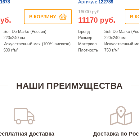
1678
Артикул:
122789
16000 руб.
В КОРЗИНУ
В К
уб.
11170 руб.
Sofi De Marko (Россия)
Бренд
Sofi De Marko (Ро
220х240 см
Размер
220х240 см
Искусcтвенный мех (100% вискоза)
Материал
Искусcтвенный ме
500 г/м²
Плотность
750 г/м²
НАШИ ПРЕИМУЩЕСТВА
есплатная доставка
Доставка по Ро