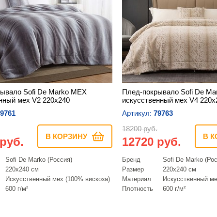
ывало Sofi De Marko МЕХ
Плед-покрывало Sofi De M
нный мех V2 220х240
искусственный мех V4 220х
9761
Артикул:
79763
18200 руб.
В КОРЗИНУ
В К
 руб.
12720 руб.
Sofi De Marko (Россия)
Бренд
Sofi De Marko (Ро
220х240 см
Размер
220х240 см
Искусcтвенный мех (100% вискоза)
Материал
Искусcтвенный ме
600 г/м²
Плотность
600 г/м²