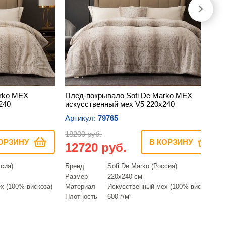
arko МЕХ
Плед-покрывало Sofi De Marko МЕХ
240
искусственный мех V5 220х240
Артикул:
79765
18200 руб.
ОРЗИНУ
В КОРЗИНУ
12720 руб.
ссия)
Бренд
Sofi De Marko (Россия)
Размер
220х240 см
х (100% вискоза)
Материал
Искусcтвенный мех (100% вискоза)
Плотность
600 г/м²