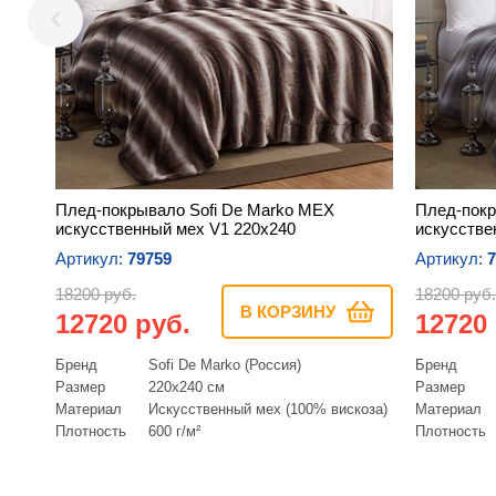
Плед-покрывало Sofi De Marko МЕХ
Плед-покр
искусственный мех V1 220х240
искусстве
Артикул:
79759
Артикул:
7
18200 руб.
18200 руб.
В КОРЗИНУ
12720 руб.
12720
Бренд
Sofi De Marko (Россия)
Бренд
Размер
220х240 см
Размер
Материал
Искусcтвенный мех (100% вискоза)
Материал
Плотность
600 г/м²
Плотность