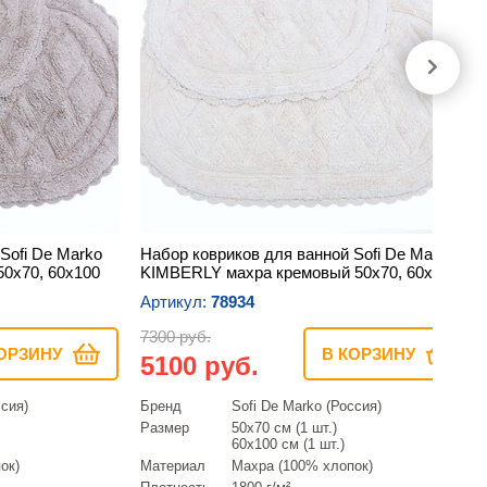
Sofi De Marko
Набор ковриков для ванной Sofi De Marko
0х70, 60х100
KIMBERLY махра кремовый 50х70, 60х100
Артикул:
78934
7300 руб.
ОРЗИНУ
В КОРЗИНУ
5100 руб.
ссия)
Бренд
Sofi De Marko (Россия)
Размер
50х70 см (1 шт.)
60х100 см (1 шт.)
ок)
Материал
Махра (100% хлопок)