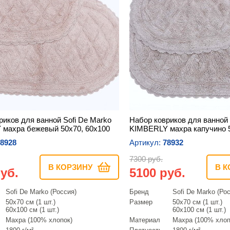
риков для ванной Sofi De Marko
Набор ковриков для ванной 
махра бежевый 50х70, 60х100
KIMBERLY махра капучино 5
8928
Артикул:
78932
7300 руб.
В КОРЗИНУ
В К
уб.
5100 руб.
Sofi De Marko (Россия)
Бренд
Sofi De Marko (Ро
50х70 см (1 шт.)
Размер
50х70 см (1 шт.)
60х100 см (1 шт.)
60х100 см (1 шт.)
Махра (100% хлопок)
Материал
Махра (100% хлоп