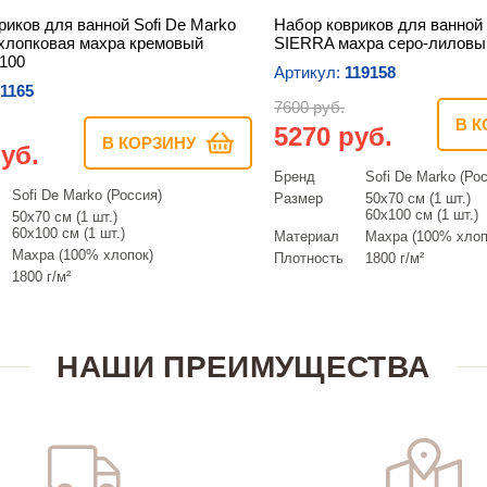
риков для ванной Sofi De Marko
Набор ковриков для ванной 
хлопковая махра кремовый
SIERRA махра серо-лиловы
х100
Артикул:
119158
1165
7600 руб.
В К
5270 руб.
В КОРЗИНУ
уб.
Бренд
Sofi De Marko (Ро
Sofi De Marko (Россия)
Размер
50х70 см (1 шт.)
60х100 см (1 шт.)
50х70 см (1 шт.)
60х100 см (1 шт.)
Материал
Махра (100% хлоп
Махра (100% хлопок)
Плотность
1800 г/м²
1800 г/м²
НАШИ ПРЕИМУЩЕСТВА