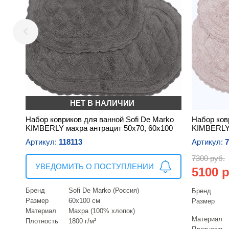
НЕТ В НАЛИЧИИ
Набор ковриков для ванной Sofi De Marko
Набор ков
KIMBERLY махра антрацит 50х70, 60х100
KIMBERLY 
Артикул:
118113
Артикул:
7
7300 руб.
УВЕДОМИТЬ О ПОСТУПЛЕНИИ
5100 р
Бренд
Sofi De Marko (Россия)
Бренд
Размер
60х100 см
Размер
Материал
Махра (100% хлопок)
Материал
Плотность
1800 г/м²