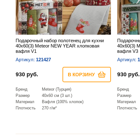
Подарочный набор полотенец для кухни
Подарочны
40х60(3) Meteor NEW YEAR хлопковая
40х60(3) 
вафля V1
вафля V3
Артикул:
121427
Артикул:
1
930 руб.
930 руб.
В КОРЗИНУ
Бренд
Meteor (Турция)
Бренд
Размер
40х60 см (3 шт.)
Размер
Материал
Вафля (100% хлопок)
Материал
Плотность
270 г/м²
Плотность