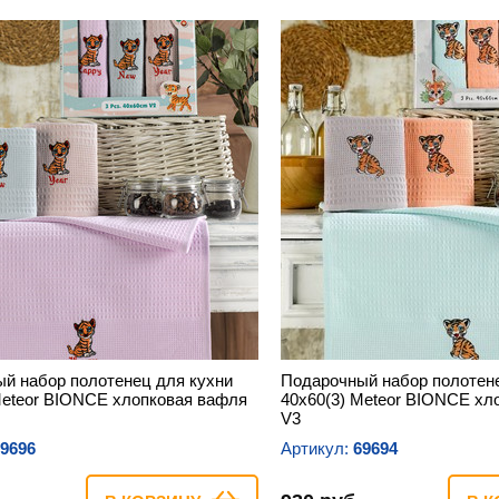
й набор полотенец для кухни
Подарочный набор полотене
Meteor BIONCE хлопковая вафля
40х60(3) Meteor BIONCE хл
V3
9696
Артикул:
69694