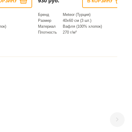
930 руб.
ОРЗИНУ
В КОРЗИНУ
Бренд
Meteor (Турция)
Размер
40х60 см (3 шт.)
ок)
Материал
Вафля (100% хлопок)
Плотность
270 г/м²