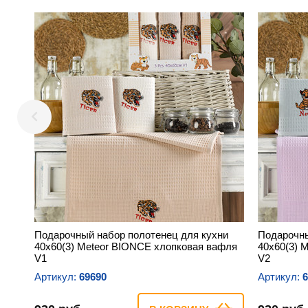
Подарочный набор полотенец для кухни
Подарочны
40х60(3) Meteor BIONCE хлопковая вафля
40х60(3) 
V1
V2
Артикул:
69690
Артикул:
6