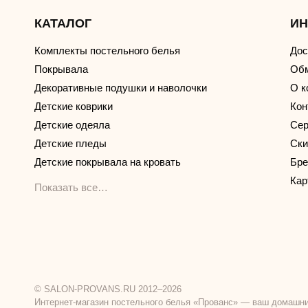
КАТАЛОГ
И
Комплекты постельного белья
Дос
Покрывала
Обм
Декоративные подушки и наволочки
О к
Детские коврики
Кон
Детские одеяла
Сер
Детские пледы
Ски
Детские покрывала на кровать
Бр
Кар
Показать все…
© SALON-PROVANS.RU 2012–2026
Интернет-магазин постельного белья «Прованс» — ваш домашни