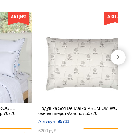
АКЦИЯ
АКЦИЯ
CROGEL
Подушка Sofi De Marko PREMIUM WOOL
р 70х70
овечья шерсть/хлопок 50х70
Артикул:
95711
6200 руб.