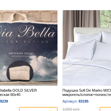
iabella GOLD SILVER
Подушка Sofi De Marko MI
еская 60х40
микрогель/хлопок+полиэсте
9239
Артикул:
83195
11800 руб.