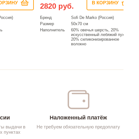
ОРЗИНУ
В КОРЗИНУ
2820 руб.
Россия)
Бренд
Sofi De Marko (Россия)
Размер
50х70 см
ль
Наполнитель
60% овечья шерсть, 20%
искусственный лебяжий пух,
20% силиконизированное
волокно
ссии
Наложенный платёж
ты выдачи в
Не требуем обязательную предоплату
х пунктах