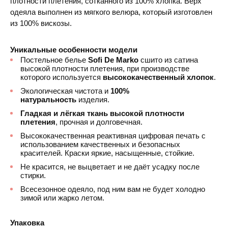
плотности плетения, сотканного из 100% хлопка. Верх
одеяла выполнен из мягкого велюра, который изготовлен
из 100% вискозы.
Уникальные особенности модели
Постельное белье
Sofi De Marko
сшито из сатина
высокой плотности плетения, при производстве
которого используется
высококачественный хлопок
.
Экологическая чистота и
100%
натуральность
изделия.
Гладкая и лёгкая ткань высокой плотности
плетения
, прочная и долговечная.
Высококачественная реактивная цифровая печать с
использованием качественных и безопасных
красителей. Краски яркие, насыщенные, стойкие.
Не красится, не выцветает и не даёт усадку после
стирки.
Всесезонное одеяло, под ним вам не будет холодно
зимой или жарко летом.
Упаковка