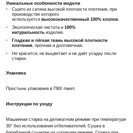
Уникальные особенности модели
Сшито из сатина высокой плотности плетения, при
производстве которого
используется
высококачественный 100% хлопок
.
Экологическая чистота и
100%
натуральность
изделия.
Гладкая и лёгкая ткань высокой плотности
плетения
, прочная и долговечная.
Не красится, не выцветает и не даёт усадку после
стирки.
Упаковка
Простынь упакована в ПВХ пакет.
Инструкции по уходу
Машинная стирка на деликатном режиме при температуре
30° без использования отбеливателей. Сушка в
барабанной сушилке на щадящем режиме. Глажка при