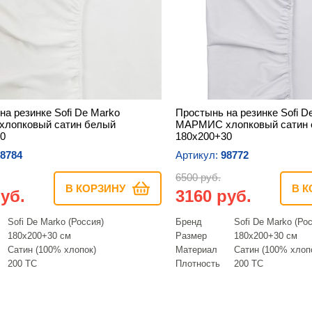
на резинке Sofi De Marko
Простынь на резинке Sofi D
лопковый сатин белый
МАРМИС хлопковый сатин 
0
180х200+30
8784
Артикул:
98772
6500 руб.
В КОРЗИНУ
В К
уб.
3160 руб.
Sofi De Marko (Россия)
Бренд
Sofi De Marko (Ро
180х200+30 см
Размер
180х200+30 см
Сатин (100% хлопок)
Материал
Сатин (100% хлоп
200 ТС
Плотность
200 ТС