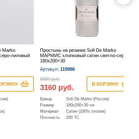
e Marko
Простынь на резинке Sofi De Marko
серо-лиловый
МАРМИС хлопковый сатин светло-серый
180х200+30
Артикул:
119986
6500 руб.
ОРЗИНУ
В КОРЗИНУ
3160 руб.
ссия)
Бренд
Sofi De Marko (Россия)
Размер
180х200+30 см
ок)
Материал
Сатин (100% хлопок)
Плотность
200 ТС